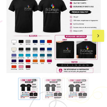
BIC
Drukwerk
Flexfit
Brievenbuspakketten