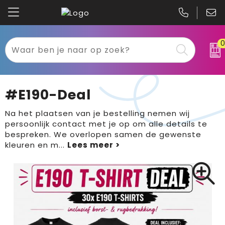
Kariban
Textiel
Mascot
Relatiegeschenken
#E190-Deal
B&C
Werkkleding
Na het plaatsen van je bestelling nemen wij
persoonlijk contact met je op om alle details te
Gildan
Sport
bespreken. We overlopen samen de gewenste
kleuren en m
...
Clique
Tassen
Printer
Bloemen, planten en bomen
Projob
Pasen
Blaklader
Binnenreclame