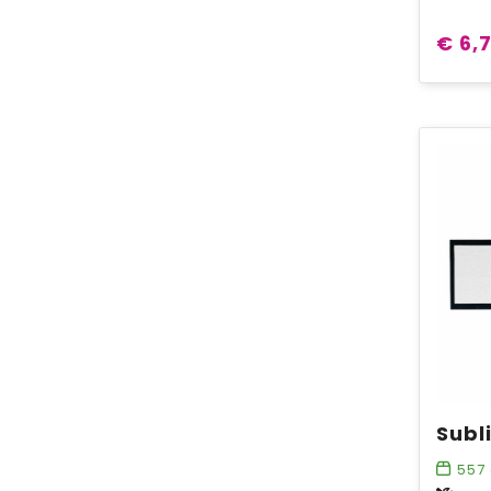
€ 6,
557