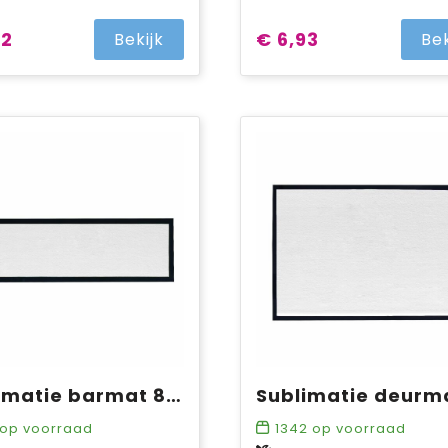
72
€ 6,93
Bekijk
Bek
Sublimatie barmat 88x25 cm
op voorraad
1342
op voorraad