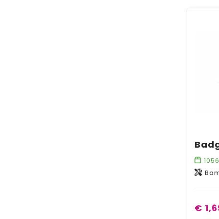
105
Bam
€ 1,6