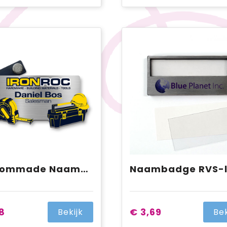
Custommade Naambadge Kunststof
8
€ 3,69
Bekijk
Bek