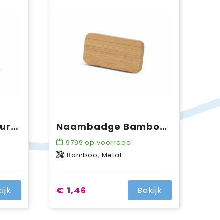
Naambadge van kurk met magneet
Naambadge Bamboe met speld
9799
op voorraad
Bamboo, Metal
€ 1,46
ijk
Bekijk