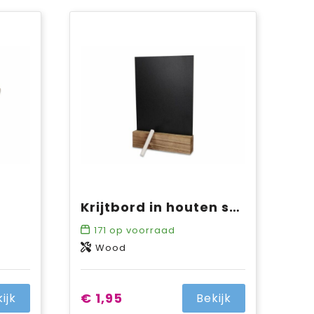
Krijtbord in houten standaard
171
op voorraad
Wood
€ 1,95
ijk
Bekijk