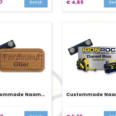
17
€ 4,85
Bekijk
Bek
Custommade Naambadge Hout