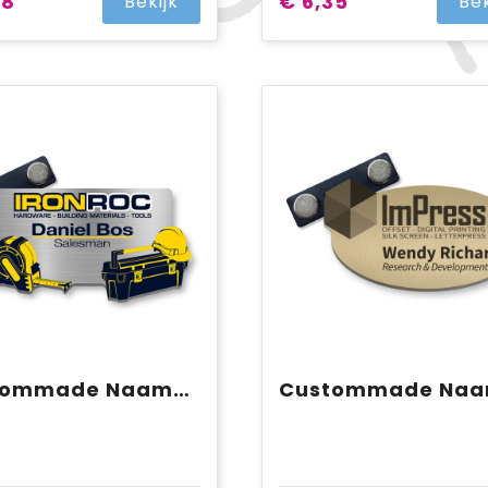
28
€ 6,35
Bekijk
Bek
Custommade Naambadge RVS Brushed