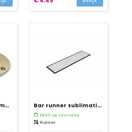
€ 6,45
ijk
Bekijk
Custommade Naambadge Goud
Bar runner sublimatie 88 x 25 cm
2843
op voorraad
Rubber