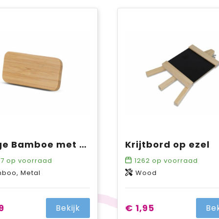
Badge Bamboe met magneet
Krijtbord op ezel
67
op voorraad
1262
op voorraad
boo, Metal
Wood
9
€ 1,95
Bekijk
Bek