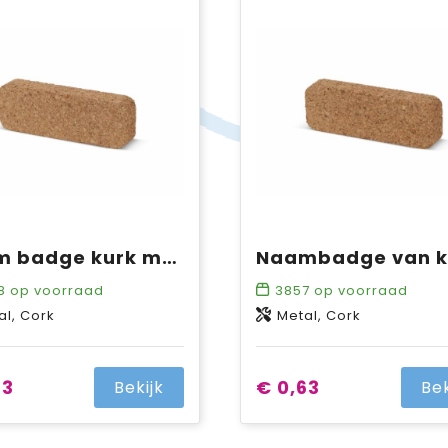
Naam badge kurk met speld
8
op voorraad
3857
op voorraad
al, Cork
Metal, Cork
63
€ 0,63
Bekijk
Bek