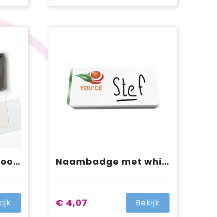
Naambadge RVS-look met verwisselbare inlay
Naambadge met whiteboard folie
€ 4,07
ijk
Bekijk