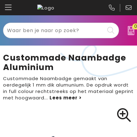
Kariban
Textiel
Mascot
Relatiegeschenken
Custommade Naambadge
B&C
Werkkleding
Aluminium
Gildan
Sport
Custommade Naambadge gemaakt van
oerdegelijk 1 mm dik alumunium. De opdruk wordt
in full colour rechtstreeks op het materiaal geprint
Clique
Tassen
met hoogwaard
...
Printer
Bloemen, planten en bomen
Projob
Pasen
Blaklader
Binnenreclame