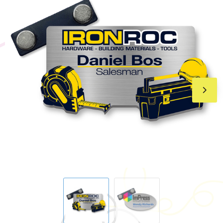
BIC
Drukwerk
Flexfit
Brievenbuspakketten