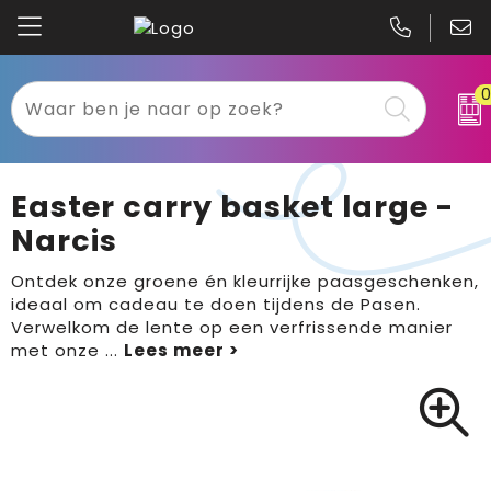
Kariban
Textiel
Mascot
Relatiegeschenken
Easter carry basket large -
B&C
Werkkleding
Narcis
Gildan
Sport
Ontdek onze groene én kleurrijke paasgeschenken,
ideaal om cadeau te doen tijdens de Pasen.
Verwelkom de lente op een verfrissende manier
Clique
Tassen
met onze
...
Printer
Bloemen, planten en bomen
Projob
Pasen
Blaklader
Binnenreclame