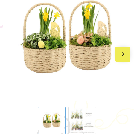
BIC
Drukwerk
Flexfit
Brievenbuspakketten