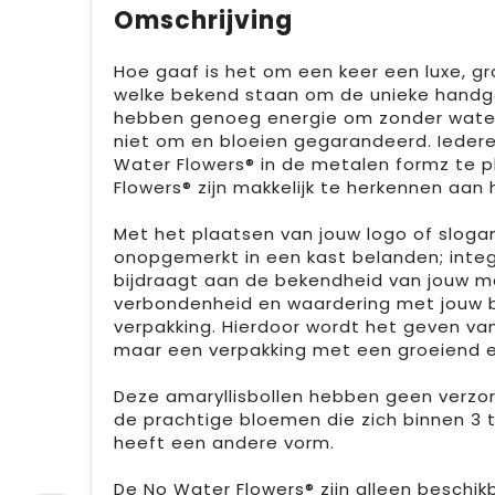
Omschrijving
Hoe gaaf is het om een keer een luxe, g
welke bekend staan om de unieke handge
hebben genoeg energie om zonder water t
niet om en bloeien gegarandeerd. Iedere
Water Flowers® in de metalen formz te pl
Flowers® zijn makkelijk te herkennen aan 
Met het plaatsen van jouw logo of slogan 
onopgemerkt in een kast belanden; intege
bijdraagt aan de bekendheid van jouw m
verbondenheid en waardering met jouw b
verpakking. Hierdoor wordt het geven va
maar een verpakking met een groeiend e
Deze amaryllisbollen hebben geen verzorgi
de prachtige bloemen die zich binnen 3 t
heeft een andere vorm.
De No Water Flowers® zijn alleen beschi