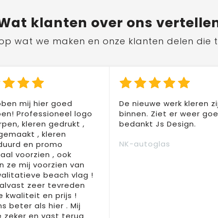
Wat
klanten
over ons vertelle
ts op wat we maken en onze klanten delen die 
ben mij hier goed
De nieuwe werk kleren zi
en! Professioneel logo
binnen. Ziet er weer goed
pen, kleren gedrukt ,
bedankt Js Design.
 gemaakt , kleren
NK-autoglas
duurd en promo
aal voorzien , ook
 ze mij voorzien van
alitatieve beach vlag !
 alvast zeer tevreden
 kwaliteit en prijs !
s beter als hier . Mij
e zeker en vast terug