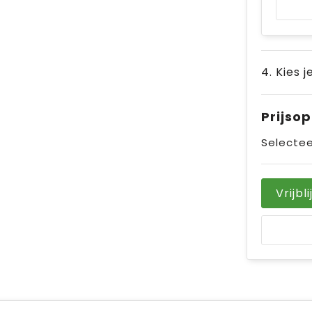
4. Kies 
Prijso
Selectee
Vrijbl