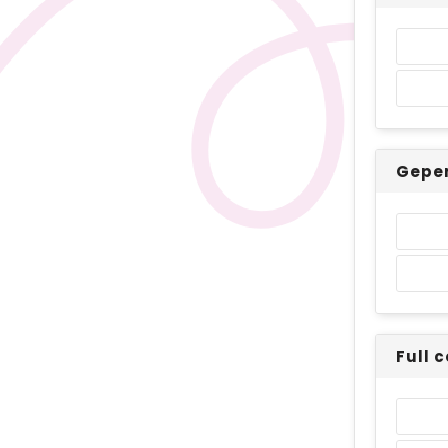
Geper
Full 