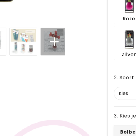
Roze
Zilve
2. Soort
3. Kies 
Bolbe