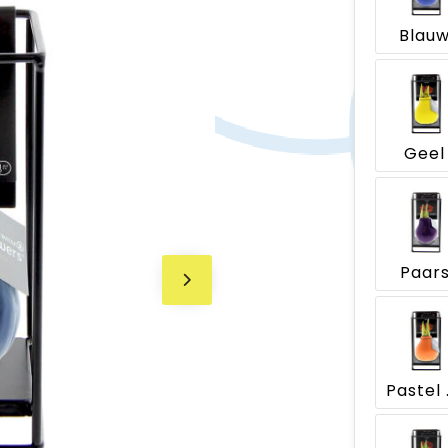
Blau
Geel
Paar
Pa