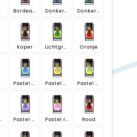
w
Bordeaux
Donkerblauw
Donkergroen
Koper
Lichtgroen
Oranje
s
Pastel blauw
Pastel geel
Pastel groen
stel oranje
Pastel paars
Pastel roze
Rood