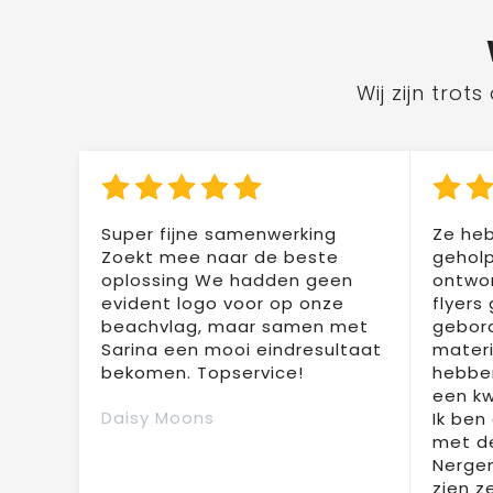
Wij zijn tro
Super fijne samenwerking
Ze heb
Zoekt mee naar de beste
geholp
oplossing We hadden geen
ontwor
evident logo voor op onze
flyers
beachvlag, maar samen met
gebor
Sarina een mooi eindresultaat
materi
bekomen. Topservice!
hebben
een kw
Daisy Moons
Ik ben
met de
Nergen
zien z