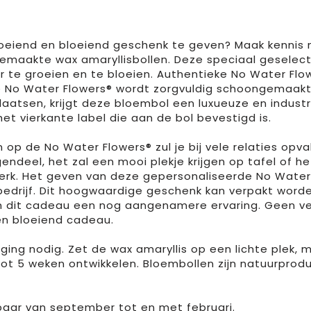
roeiend en bloeiend geschenk te geven? Maak kennis
maakte wax amaryllisbollen. Deze speciaal geselect
e groeien en te bloeien. Authentieke No Water Flowe
 No Water Flowers® wordt zorgvuldig schoongemaakt 
aatsen, krijgt deze bloembol een luxueuze en industri
het vierkante label die aan de bol bevestigd is.
op de No Water Flowers® zul je bij vele relaties opval
ndeel, het zal een mooi plekje krijgen op tafel of h
erk. Het geven van deze gepersonaliseerde No Water 
edrijf. Dit hoogwaardige geschenk kan verpakt word
n dit cadeau een nog aangenamere ervaring. Geen ver
n bloeiend cadeau.
ng nodig. Zet de wax amaryllis op een lichte plek, ma
ot 5 weken ontwikkelen. Bloembollen zijn natuurproduct
kbaar van september tot en met februari.