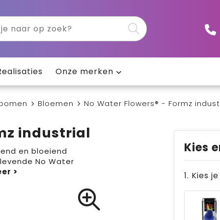
Realisaties
Onze merken
 bomen
Bloemen
No Water Flowers® - Formz industr
mz industrial
Kies e
iend en bloeiend
 levende No Water
1. Kies j