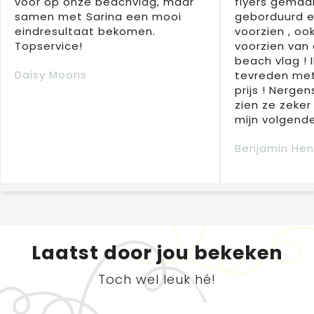
voor op onze beachvlag, maar
flyers gemaak
samen met Sarina een mooi
geborduurd e
eindresultaat bekomen.
voorzien , oo
Topservice!
voorzien van 
beach vlag ! 
Daisy Moons
tevreden met
prijs ! Nergens
zien ze zeker
mijn volgende
Benjamin Hen
Laatst door jou bekeken
Toch wel leuk hé!