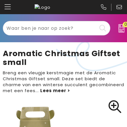
Kariban
Textiel
Mascot
Relatiegeschenken
Aromatic Christmas Giftset
B&C
Werkkleding
small
Gildan
Sport
Breng een vleugje kerstmagie met de Aromatic
Christmas Giftset small. Deze set biedt de
charme van een winterse succulent gecombineerd
Clique
Tassen
met een fees
...
Printer
Bloemen, planten en bomen
Projob
Pasen
Blaklader
Binnenreclame