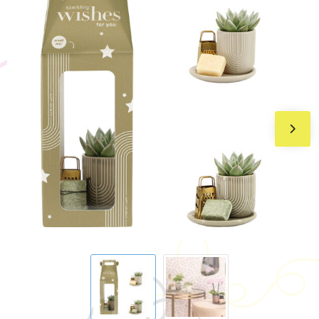
BIC
Drukwerk
Flexfit
Brievenbuspakketten