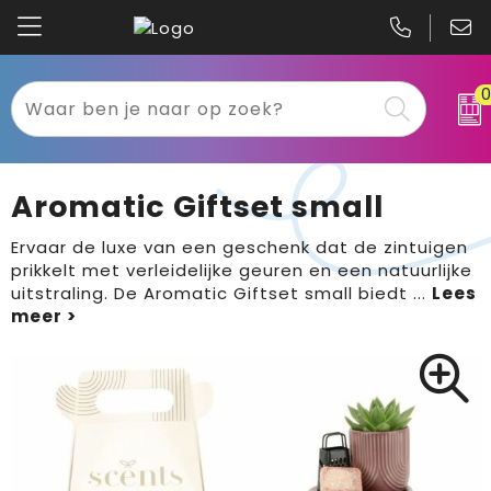
Kariban
Textiel
Mascot
Relatiegeschenken
Aromatic Giftset small
B&C
Werkkleding
Ervaar de luxe van een geschenk dat de zintuigen
prikkelt met verleidelijke geuren en een natuurlijke
Gildan
Sport
uitstraling. De Aromatic Giftset small biedt
...
Clique
Tassen
Printer
Bloemen, planten en bomen
Projob
Pasen
Blaklader
Binnenreclame