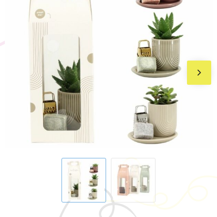
BIC
Drukwerk
Flexfit
Brievenbuspakketten