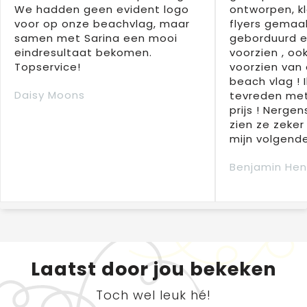
We hadden geen evident logo
ontworpen, kl
voor op onze beachvlag, maar
flyers gemaak
samen met Sarina een mooi
geborduurd e
eindresultaat bekomen.
voorzien , oo
Topservice!
voorzien van 
beach vlag ! 
Daisy Moons
tevreden met
prijs ! Nergens
zien ze zeker
mijn volgende
Benjamin Hen
Laatst door jou bekeken
Toch wel leuk hé!