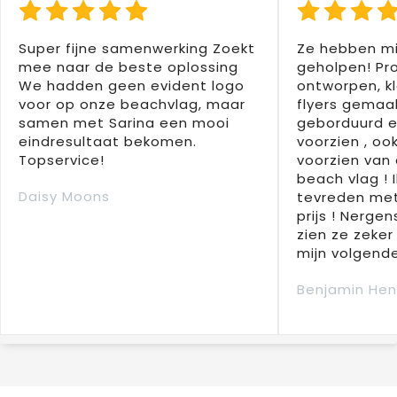
Super fijne samenwerking Zoekt
Ze hebben mi
mee naar de beste oplossing
geholpen! Pr
We hadden geen evident logo
ontworpen, kl
voor op onze beachvlag, maar
flyers gemaak
samen met Sarina een mooi
geborduurd e
eindresultaat bekomen.
voorzien , oo
Topservice!
voorzien van 
beach vlag ! 
Daisy Moons
tevreden met
prijs ! Nergens
zien ze zeker
mijn volgende
Benjamin Hen