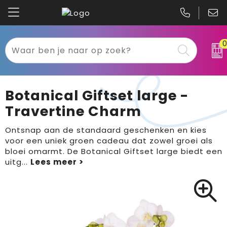
Kariban
Textiel
Mascot
Relatiegeschenken
Botanical Giftset large -
B&C
Werkkleding
Travertine Charm
Gildan
Sport
Ontsnap aan de standaard geschenken en kies
voor een uniek groen cadeau dat zowel groei als
bloei omarmt. De Botanical Giftset large biedt een
Clique
Tassen
uitg
...
Printer
Bloemen, planten en bomen
Projob
Pasen
Blaklader
Binnenreclame