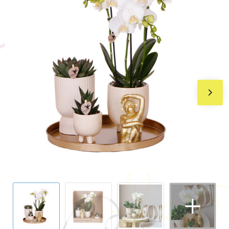
BIC
Drukwerk
Flexfit
Brievenbuspakketten