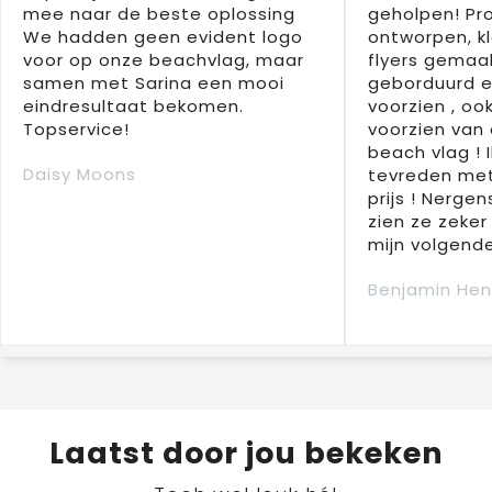
mee naar de beste oplossing
geholpen! Pr
We hadden geen evident logo
ontworpen, kl
voor op onze beachvlag, maar
flyers gemaak
samen met Sarina een mooi
geborduurd e
eindresultaat bekomen.
voorzien , oo
Topservice!
voorzien van 
beach vlag ! 
Daisy Moons
tevreden met
prijs ! Nergens
zien ze zeker
mijn volgende
Benjamin Hen
Laatst door jou bekeken