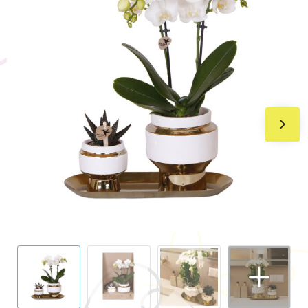
BIC
Drukwerk
Flexfit
Brievenbuspakketten