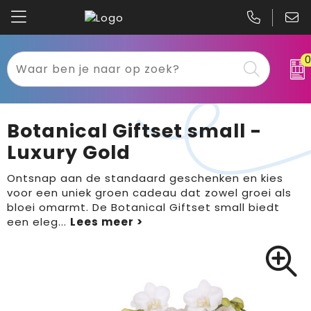
Kariban
Textiel
Mascot
Relatiegeschenken
Botanical Giftset small -
B&C
Werkkleding
Luxury Gold
Gildan
Sport
Ontsnap aan de standaard geschenken en kies
voor een uniek groen cadeau dat zowel groei als
bloei omarmt. De Botanical Giftset small biedt
Clique
Tassen
een eleg
...
Printer
Bloemen, planten en bomen
Projob
Pasen
Blaklader
Binnenreclame