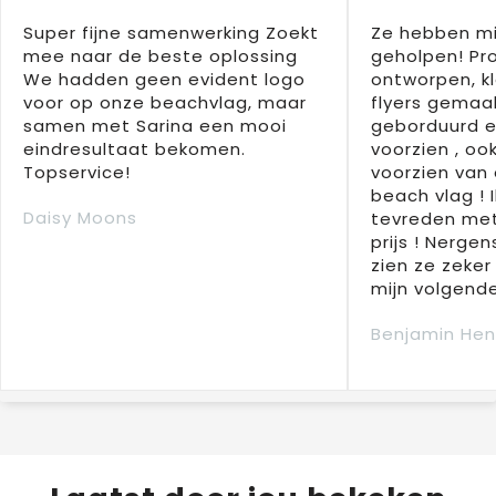
Super fijne samenwerking Zoekt
Ze hebben mi
mee naar de beste oplossing
geholpen! Pr
We hadden geen evident logo
ontworpen, kl
voor op onze beachvlag, maar
flyers gemaak
samen met Sarina een mooi
geborduurd e
eindresultaat bekomen.
voorzien , oo
Topservice!
voorzien van 
beach vlag ! 
Daisy Moons
tevreden met
prijs ! Nergens
zien ze zeker
mijn volgende
Benjamin Hen