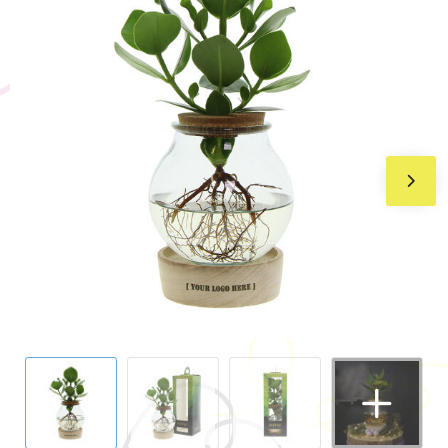
BIC
Drukwerk
Flexfit
Brievenbuspakketten