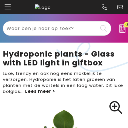
Kariban
Textiel
Mascot
Relatiegeschenken
Hydroponic plants - Glass
B&C
Werkkleding
with LED light in giftbox
Gildan
Sport
Luxe, trendy en ook nog eens makkelijk te
verzorgen. Hydroponie is het laten groeien van
planten met de wortels in een laag water. Dit luxe
Clique
Tassen
bolglas
...
Printer
Bloemen, planten en bomen
Projob
Pasen
Blaklader
Binnenreclame