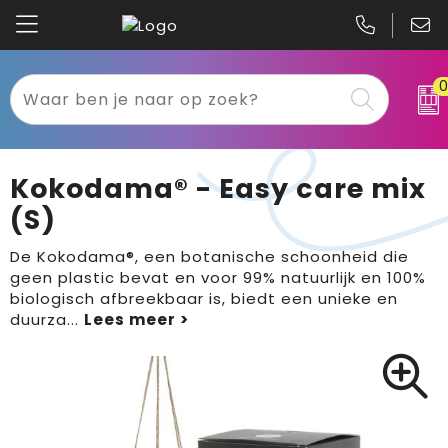
Kariban
Textiel
Mascot
Relatiegeschenken
Kokodama® - Easy care mix
B&C
Werkkleding
(S)
Gildan
Sport
De Kokodama®, een botanische schoonheid die
geen plastic bevat en voor 99% natuurlijk en 100%
biologisch afbreekbaar is, biedt een unieke en
Clique
Tassen
duurza
...
Printer
Bloemen, planten en bomen
Projob
Pasen
Blaklader
Binnenreclame