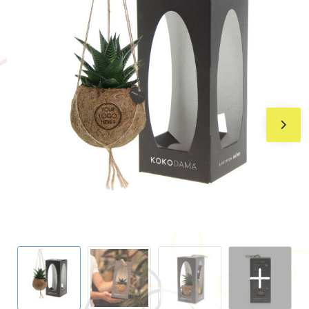
BIC
Drukwerk
Flexfit
Brievenbuspakketten