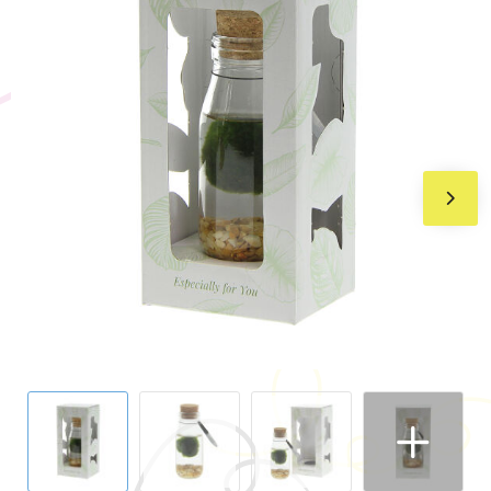
BIC
Drukwerk
Flexfit
Brievenbuspakketten