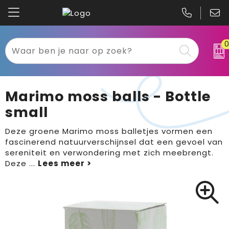
Kariban
Textiel
Mascot
Relatiegeschenken
Marimo moss balls - Bottle
B&C
Werkkleding
small
Gildan
Sport
Deze groene Marimo moss balletjes vormen een
fascinerend natuurverschijnsel dat een gevoel van
sereniteit en verwondering met zich meebrengt.
Clique
Tassen
Deze
...
Printer
Bloemen, planten en bomen
Projob
Pasen
Blaklader
Binnenreclame