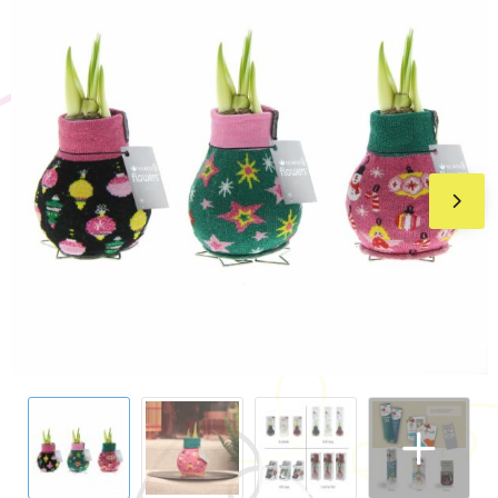
BIC
Drukwerk
Flexfit
Brievenbuspakketten