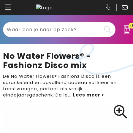
Kariban
Textiel
Mascot
Relatiegeschenken
No Water Flowers® -
B&C
Werkkleding
Fashionz Disco mix
Gildan
Sport
De No Water Flowers® Fashionz Disco is een
sprankelend en opvallend cadeau vol kleur en
feestvreugde, perfect als vrolijk
Clique
Tassen
eindejaarsgeschenk. De le
...
Printer
Bloemen, planten en bomen
Projob
Pasen
Blaklader
Binnenreclame