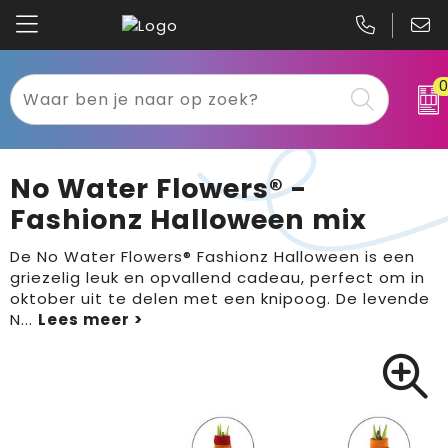
Kariban
Textiel
Mascot
Relatiegeschenken
No Water Flowers® -
B&C
Werkkleding
Fashionz Halloween mix
Gildan
Sport
De No Water Flowers® Fashionz Halloween is een
griezelig leuk en opvallend cadeau, perfect om in
oktober uit te delen met een knipoog. De levende
Clique
Tassen
N
...
Printer
Bloemen, planten en bomen
Projob
Pasen
Blaklader
Binnenreclame