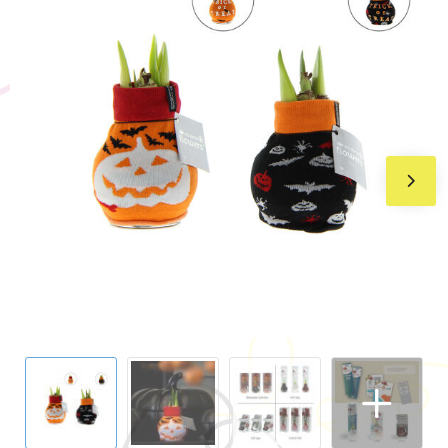
BIC
Drukwerk
Flexfit
Brievenbuspakketten