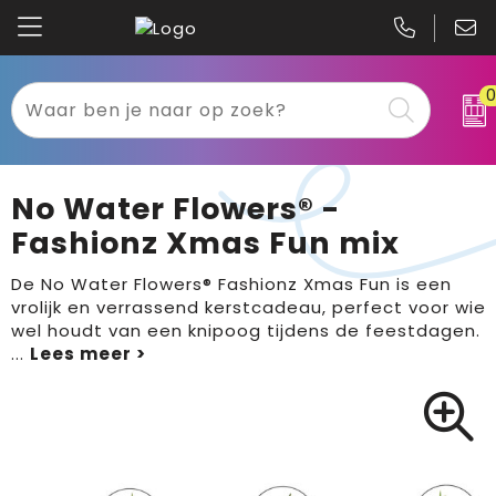
Kariban
Textiel
Mascot
Relatiegeschenken
No Water Flowers® -
B&C
Werkkleding
Fashionz Xmas Fun mix
Gildan
Sport
De No Water Flowers® Fashionz Xmas Fun is een
vrolijk en verrassend kerstcadeau, perfect voor wie
wel houdt van een knipoog tijdens de feestdagen.
Clique
Tassen
...
Printer
Bloemen, planten en bomen
Projob
Pasen
Blaklader
Binnenreclame