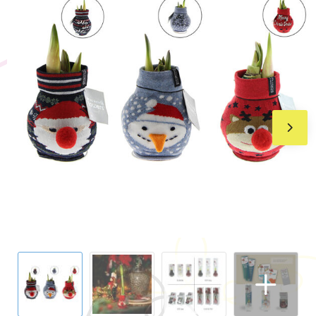
BIC
Drukwerk
Flexfit
Brievenbuspakketten