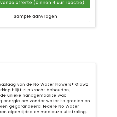
ijvende offerte (binnen 4 uur reactie)
Sample aanvragen
 waxlaag van de No Water Flowers® Glowz
king blijft zijn kracht behouden,
om de unieke handgemaakte wax
eg energie om zonder water te groeien en
loeien gegarandeerd. Iedere No Water
en eigentijdse en modieuze uitstraling.