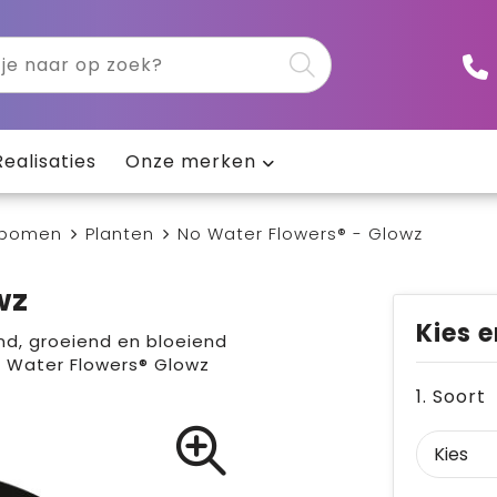
Realisaties
Onze merken
 bomen
Planten
No Water Flowers® - Glowz
wz
Kies e
nd, groeiend en bloeiend
o Water Flowers® Glowz
1. Soort