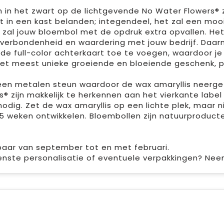
in het zwart op de lichtgevende No Water Flowers® zul 
in een kast belanden; integendeel, het zal een mooi 
, zal jouw bloembol met de opdruk extra opvallen. H
 verbondenheid en waardering met jouw bedrijf. Daarn
de full-color achterkaart toe te voegen, waardoor je
 het meest unieke groeiende en bloeiende geschenk, 
 een metalen steun waardoor de wax amaryllis neergez
rs® zijn makkelijk te herkennen aan het vierkante label
dig. Zet de wax amaryllis op een lichte plek, maar ni
5 weken ontwikkelen. Bloembollen zijn natuurproducten,
kbaar van september tot en met februari.
enste personalisatie of eventuele verpakkingen? Ne