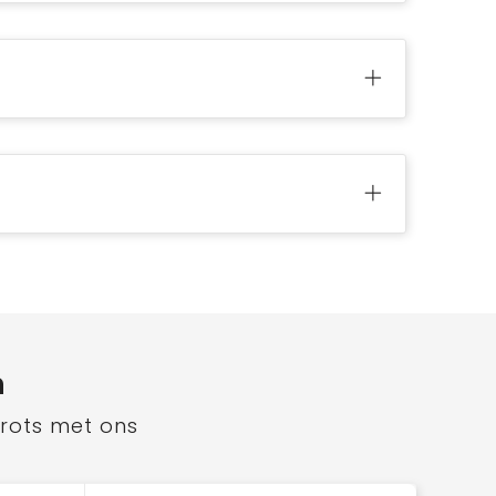
n
trots met ons