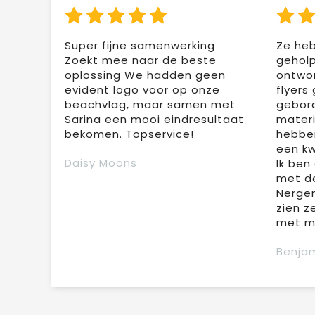
Super fijne samenwerking
Ze heb
Zoekt mee naar de beste
geholp
oplossing We hadden geen
ontwor
evident logo voor op onze
flyers
beachvlag, maar samen met
gebor
Sarina een mooi eindresultaat
materi
bekomen. Topservice!
hebben
een kw
Daisy Moons
Ik ben
met de
Nergen
zien z
met mi
Benjam