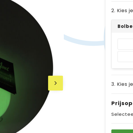
2. Kies 
Bolbe
3. Kies j
Prijso
Selectee