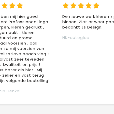
ben mij hier goed
De nieuwe werk kleren zi
en! Professioneel logo
binnen. Ziet er weer goed
pen, kleren gedrukt ,
bedankt Js Design.
 gemaakt , kleren
NK-autoglas
duurd en promo
aal voorzien , ook
 ze mij voorzien van
alitatieve beach vlag !
 alvast zeer tevreden
 kwaliteit en prijs !
s beter als hier . Mij
e zeker en vast terug
jn volgende bestelling!
in Henkel