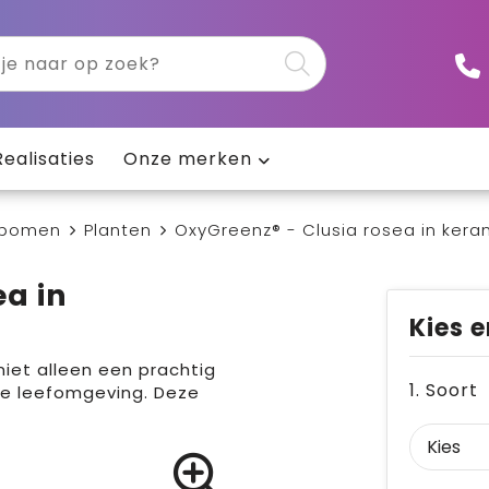
Realisaties
Onze merken
 bomen
Planten
OxyGreenz® - Clusia rosea in kera
ea in
Kies e
iet alleen een prachtig
1. Soort
de leefomgeving. Deze