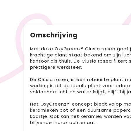
Omschrijving
Met deze OxyGreenz® Clusia rosea geef j
krachtige plant staat bekend om zijn lu
kantoor als thuis. De Clusia rosea filter
prettigere werksfeer.
De Clusia rosea, is een robuuste plant m
werking is dit de ideale plant voor ieder
voldoende licht en water krijgt, blijft hi
Het OxyGreenz®-concept biedt volop moge
keramieken pot of een duurzame papercu
kaartje. Ook kan het keramiek worden v
blijvende indruk achterlaat.