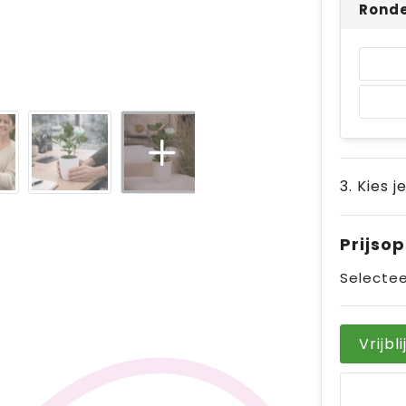
Ronde
3. Kies j
Prijso
Selectee
Vrijbl