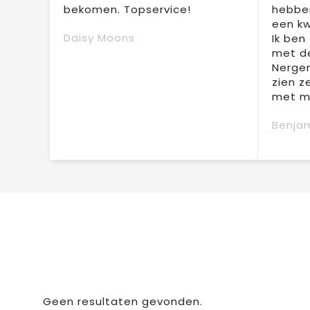
bekomen. Topservice!
hebben
een kw
Daisy Moons
Ik ben
met de
Nergen
zien z
met mi
Benjam
Geen resultaten gevonden.