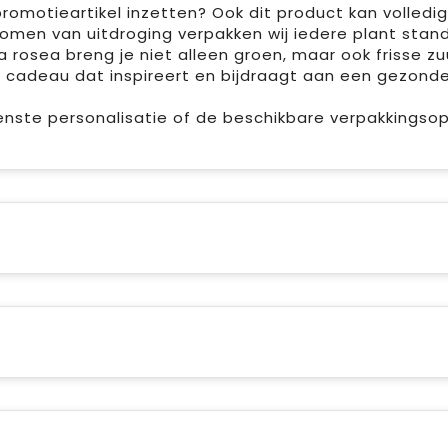
promotieartikel inzetten? Ook dit product kan volledig 
men van uitdroging verpakken wij iedere plant stan
osea breng je niet alleen groen, maar ook frisse zuu
am cadeau dat inspireert en bijdraagt aan een gezond
wenste personalisatie of de beschikbare verpakkings