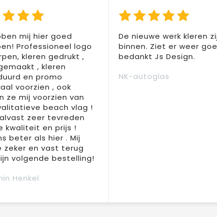
ben mij hier goed
De nieuwe werk kleren zi
en! Professioneel logo
binnen. Ziet er weer goed
pen, kleren gedrukt ,
bedankt Js Design.
 gemaakt , kleren
NK-autoglas
duurd en promo
aal voorzien , ook
 ze mij voorzien van
alitatieve beach vlag !
 alvast zeer tevreden
 kwaliteit en prijs !
s beter als hier . Mij
e zeker en vast terug
jn volgende bestelling!
in Henkel