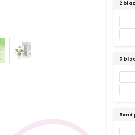
2 bla
3 bla
Rond 