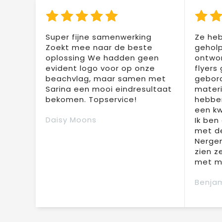
Super fijne samenwerking
Ze heb
Zoekt mee naar de beste
geholp
oplossing We hadden geen
ontwor
evident logo voor op onze
flyers
beachvlag, maar samen met
gebor
Sarina een mooi eindresultaat
materi
bekomen. Topservice!
hebben
een kw
Daisy Moons
Ik ben
met de
Nergen
zien z
met mi
Benjam