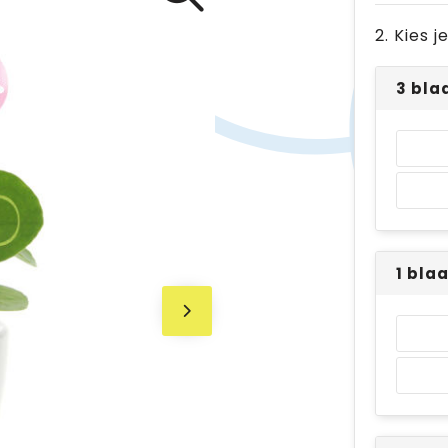
2. Kies 
3 bla
1 bla