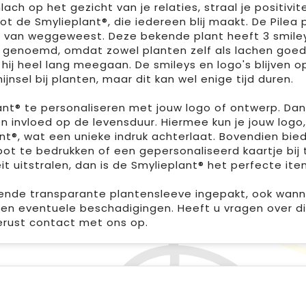
ch op het gezicht van je relaties, straal je positivit
t de Smylieplant®, die iedereen blij maakt. De Pilea
 van weggeweest. Deze bekende plant heeft 3 smileys,
t genoemd, omdat zowel planten zelf als lachen goed
n hij heel lang meegaan. De smileys en logo's blijven 
ijnsel bij planten, maar dit kan wel enige tijd duren.
ant® te personaliseren met jouw logo of ontwerp. Dan
n invloed op de levensduur. Hiermee kun je jouw logo
ant®, wat een unieke indruk achterlaat. Bovendien bi
pot te bedrukken of een gepersonaliseerd kaartje bij 
t uitstralen, dan is de Smylieplant® het perfecte ite
ende transparante plantensleeve ingepakt, ook wannee
en eventuele beschadigingen. Heeft u vragen over di
rust contact met ons op.