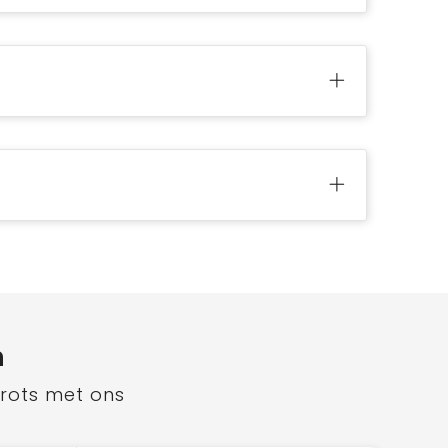
n
trots met ons