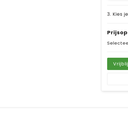
3. Kies j
Prijso
Selectee
Vrijbl