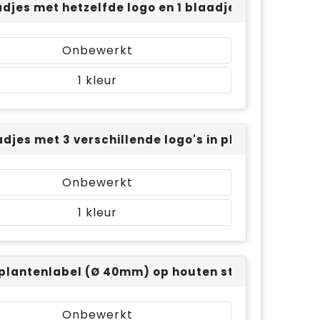
adjes met hetzelfde logo en 1 blaadje met een smi
Onbewerkt
1
adjes met 3 verschillende logo's in plaats van 3 s
Onbewerkt
1
plantenlabel (Ø 40mm) op houten stokje - full col
Onbewerkt