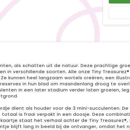
enten, als schatten uit de natuur. Deze prachtige gr
in verschillende soorten. Alle onze Tiny Treasurez® 
. Ze kunnen heel langzaam wortels creëren, een illustr
reserves in hun blad om maandenlang droog te overle
lenten in een later stadium verder laten groeien, leg
otgrond.
dje dient als houder voor de 3 mini-succulenten. D
totaal is fraai verpakt in een doosje. Deze combinat
 kaartje staat het verhaal achter de Tiny Treasurez®
antje blijft lang in beeld bij de ontvanger, omdat het 