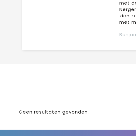
met de
Nergen
zien z
met mi
Benjam
Geen resultaten gevonden.