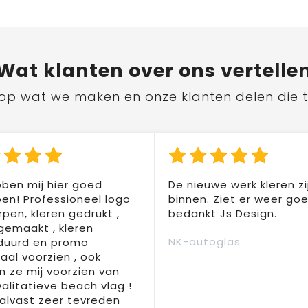
Wat
klanten
over ons vertelle
ts op wat we maken en onze klanten delen die 
ben mij hier goed
De nieuwe werk kleren zi
en! Professioneel logo
binnen. Ziet er weer goed
pen, kleren gedrukt ,
bedankt Js Design.
 gemaakt , kleren
NK-autoglas
duurd en promo
aal voorzien , ook
 ze mij voorzien van
alitatieve beach vlag !
 alvast zeer tevreden