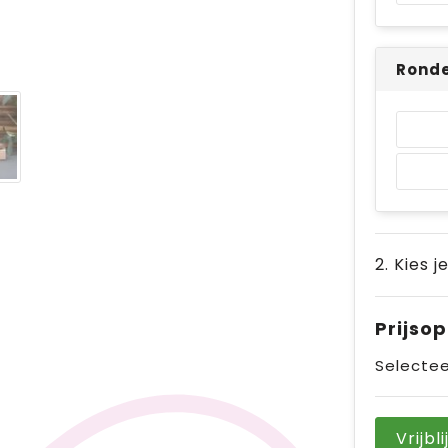
Ronde
2. Kies j
Prijso
Selectee
Vrijbl