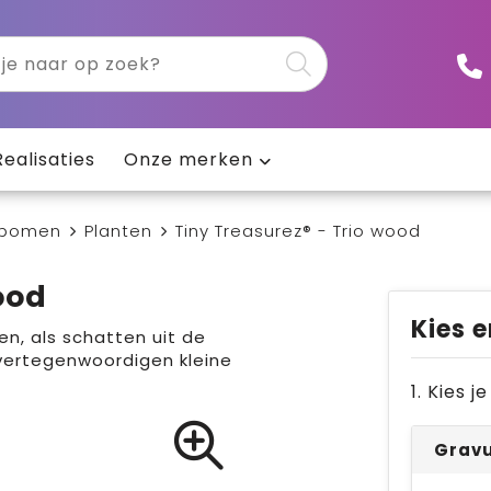
Realisaties
Onze merken
 bomen
Planten
Tiny Treasurez® - Trio wood
ood
Kies e
en, als schatten uit de
vertegenwoordigen kleine
1. Kies 
Gravu