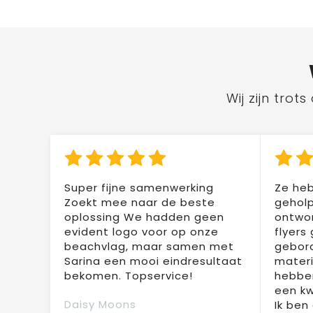
Wij zijn tro
Super fijne samenwerking
Ze heb
Zoekt mee naar de beste
geholp
oplossing We hadden geen
ontwor
evident logo voor op onze
flyers
beachvlag, maar samen met
gebor
Sarina een mooi eindresultaat
materi
bekomen. Topservice!
hebben
een kw
Daisy Moons
Ik ben