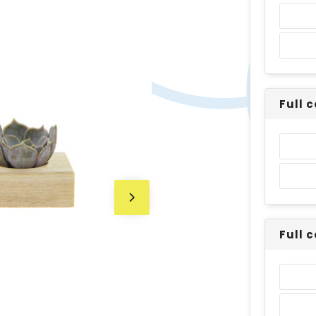
Full 
Full 