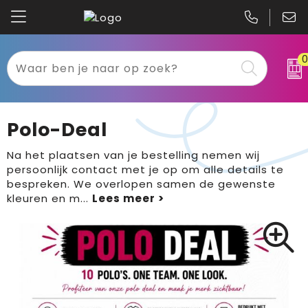
Kariban
Textiel
Mascot
Relatiegeschenken
Polo-Deal
B&C
Werkkleding
Na het plaatsen van je bestelling nemen wij
persoonlijk contact met je op om alle details te
Gildan
Sport
bespreken. We overlopen samen de gewenste
kleuren en m
...
Clique
Tassen
Printer
Bloemen, planten en bomen
Projob
Pasen
Blaklader
Binnenreclame