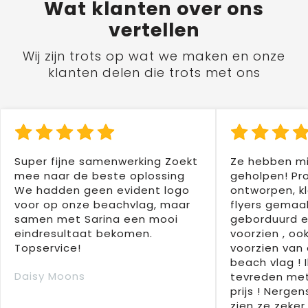
Wat
klanten
over ons
vertellen
Wij zijn trots op wat we maken en onze
klanten delen die trots met ons
Super fijne samenwerking Zoekt
Ze hebben mi
mee naar de beste oplossing
geholpen! Pr
We hadden geen evident logo
ontworpen, kl
voor op onze beachvlag, maar
flyers gemaak
samen met Sarina een mooi
geborduurd e
eindresultaat bekomen.
voorzien , oo
Topservice!
voorzien van 
beach vlag ! 
Daisy Moons
tevreden met
prijs ! Nergens
zien ze zeker