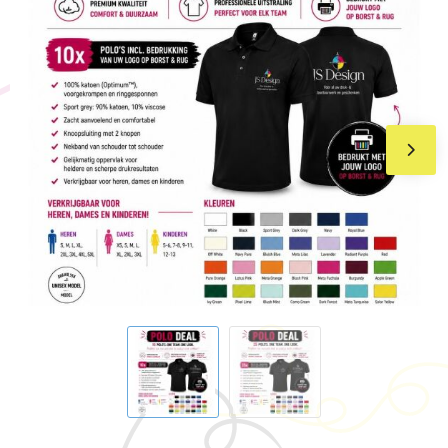
BIC
Drukwerk
Flexfit
Brievenbuspakketten