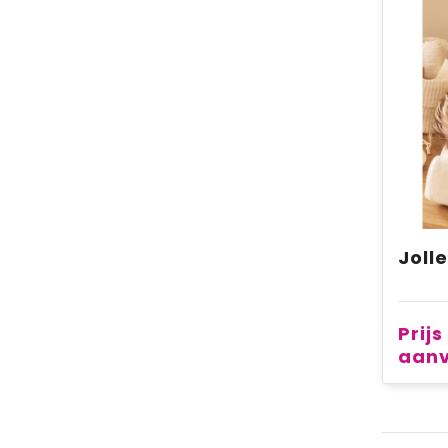
Joll
Prijs
aan