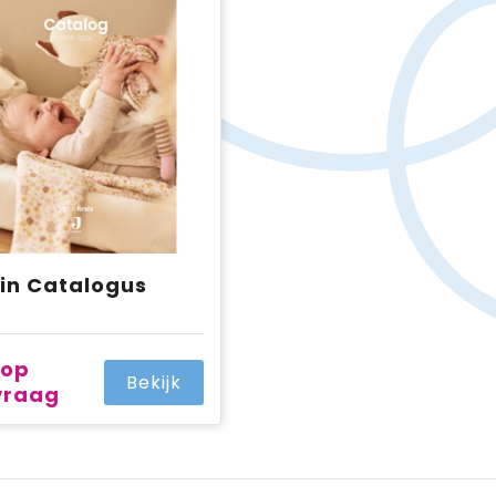
ein Catalogus
 op
Bekijk
vraag