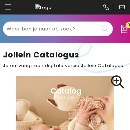
Kariban
Textiel
Mascot
Relatiegeschenken
Jollein Catalogus
B&C
Werkkleding
Je ontvangt een digitale versie Jollein Catalogus
Gildan
Sport
Clique
Tassen
Printer
Bloemen, planten en bomen
Projob
Pasen
Blaklader
Binnenreclame