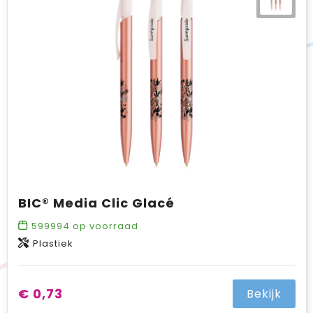
BIC® Media Clic Glacé
599994
op voorraad
Plastiek
€ 0,73
Bekijk