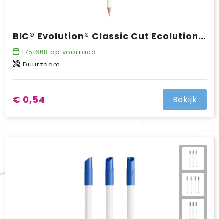
BIC® Evolution® Classic Cut Ecolutions® potlood
1751668
op voorraad
Duurzaam
€ 0,54
Bekijk