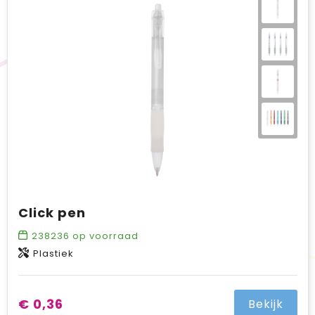
BIC
Drukwerk
Flexfit
Brievenbuspakketten
Click pen
238236
op voorraad
Plastiek
€ 0,36
Bekijk