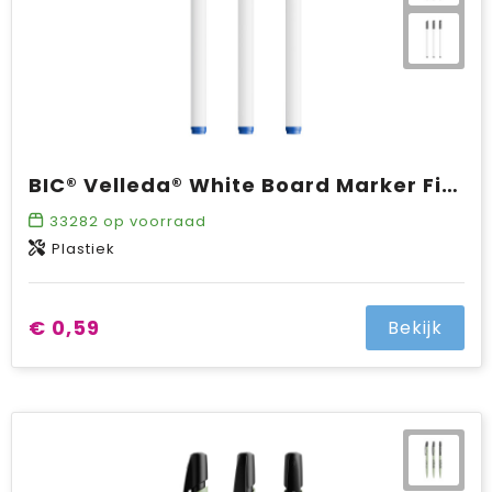
BIC® Velleda® White Board Marker Fine
33282
op voorraad
Plastiek
€ 0,59
Bekijk