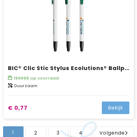
BIC® Clic Stic Stylus Ecolutions® Ballpen
199998
op voorraad
Duurzaam
€ 0,77
Bekijk
1
2
3
4
Volgende