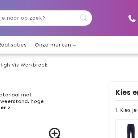
Realisaties
Onze merken
High Vis Werkbroek
Kies e
materiaal met
rweerstand, hoge
1. Kies j