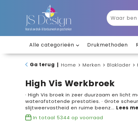
Alle categorieën
Drukmethoden
Ga terug
|
Home
Merken
Blaklader
High Vis Werkbroek
· High Vis broek in zeer duurzaam en licht 
waterafstotende prestaties. · Grote scheu
slijtweervastheid en ruime beenz
...
In totaal
5344
op voorraad