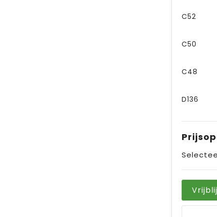
C52
C50
C48
D136
Prijso
Selectee
Vrijbl