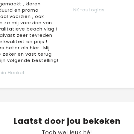
 gemaakt , kleren
NK-autoglas
duurd en promo
aal voorzien , ook
 ze mij voorzien van
alitatieve beach vlag !
 alvast zeer tevreden
 kwaliteit en prijs !
s beter als hier . Mij
e zeker en vast terug
jn volgende bestelling!
in Henkel
Laatst door jou bekeken
Toch wel leuk hé!