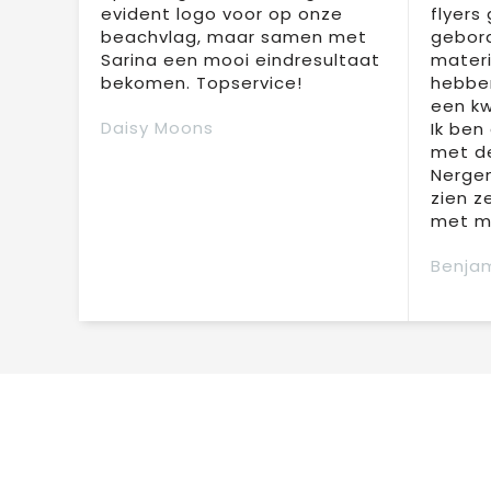
evident logo voor op onze
flyers
beachvlag, maar samen met
gebor
Sarina een mooi eindresultaat
materi
bekomen. Topservice!
hebben
een kw
Daisy Moons
Ik ben
met de
Nergen
zien z
met mi
Benjam