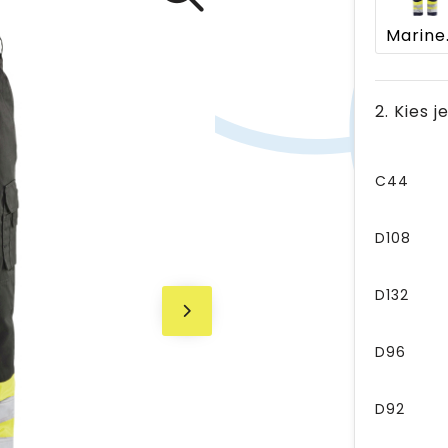
Mari
2. Kies 
C44
D108
D132
D96
D92