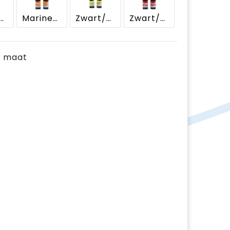
ne/High Vis Geel
Marineblauw/Oranje
Zwart/High Vis Geel
Zwart/High Vis Rood
je maat