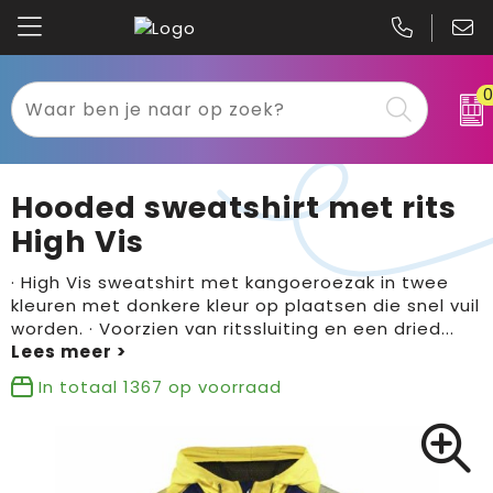
Kariban
Textiel
Mascot
Relatiegeschenken
Hooded sweatshirt met rits
B&C
Werkkleding
High Vis
Gildan
Sport
· High Vis sweatshirt met kangoeroezak in twee
kleuren met donkere kleur op plaatsen die snel vuil
worden. · Voorzien van ritssluiting en een dried
...
Clique
Tassen
Printer
Bloemen, planten en bomen
In totaal
1367
op voorraad
Projob
Pasen
Blaklader
Binnenreclame