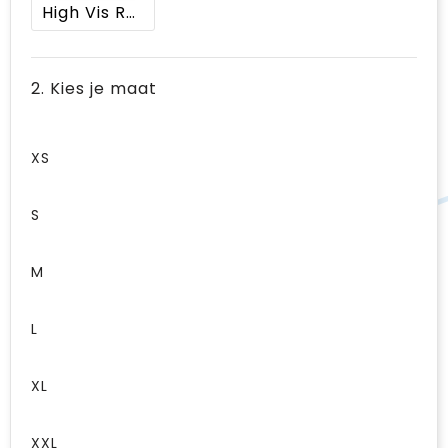
High Vis Rood/Zwart
2. Kies je maat
XS
S
M
L
XL
XXL