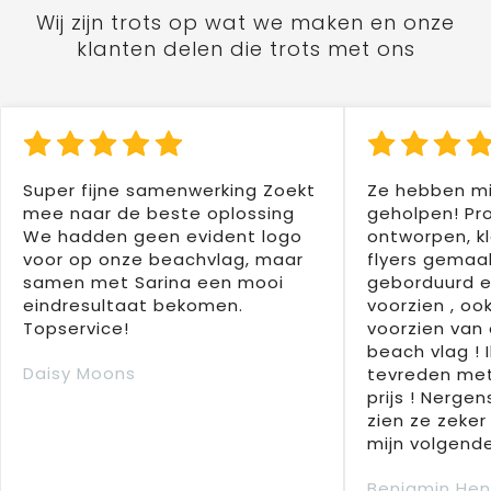
Wij zijn trots op wat we maken en onze
klanten delen die trots met ons
Super fijne samenwerking Zoekt
Ze hebben mi
mee naar de beste oplossing
geholpen! Pr
We hadden geen evident logo
ontworpen, kl
voor op onze beachvlag, maar
flyers gemaak
samen met Sarina een mooi
geborduurd e
eindresultaat bekomen.
voorzien , oo
Topservice!
voorzien van 
beach vlag ! 
Daisy Moons
tevreden met
prijs ! Nergens
zien ze zeker
mijn volgende
Benjamin Hen