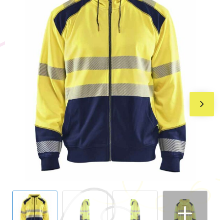
BIC
Drukwerk
Flexfit
Brievenbuspakketten