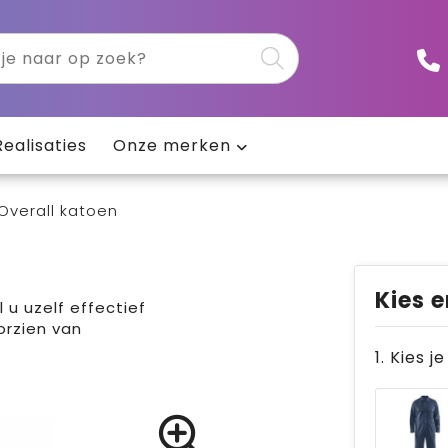
Realisaties
Onze merken
Overall katoen
Kies e
 u uzelf effectief
orzien van
1. Kies j