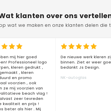
Wat
klanten
over ons vertelle
ts op wat we maken en onze klanten delen die 
ben mij hier goed
De nieuwe werk kleren zi
en! Professioneel logo
binnen. Ziet er weer goed
pen, kleren gedrukt ,
bedankt Js Design.
 gemaakt , kleren
NK-autoglas
duurd en promo
aal voorzien , ook
 ze mij voorzien van
alitatieve beach vlag !
 alvast zeer tevreden
 kwaliteit en prijs !
s beter als hier . Mij