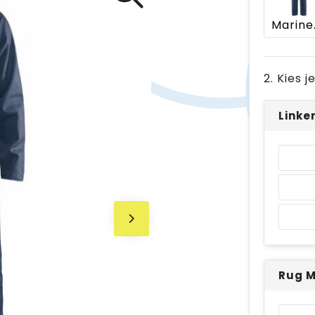
Ma
2. Kies 
Linke
Rug 