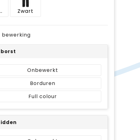
rineblauw
Zwart
je bewerking
rborst
Onbewerkt
Borduren
Full colour
Midden