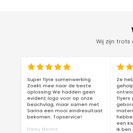
Wij zijn tro
Super fijne samenwerking
Ze heb
Zoekt mee naar de beste
geholp
oplossing We hadden geen
ontwor
evident logo voor op onze
flyers
beachvlag, maar samen met
gebor
Sarina een mooi eindresultaat
materi
bekomen. Topservice!
hebben
een kw
Daisy Moons
Ik ben