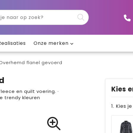
Realisaties
Onze merken
Overhemd flanel gevoerd
d
Kies e
eece en quilt voering. ·
de trendy kleuren
1. Kies j