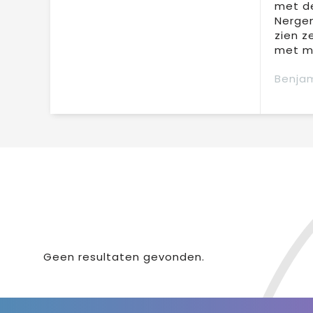
met de
Nergen
zien z
met mi
Benjam
Geen resultaten gevonden.