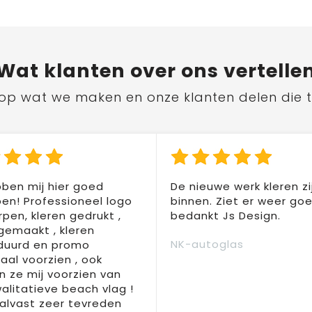
Wat
klanten
over ons vertelle
ts op wat we maken en onze klanten delen die 
ben mij hier goed
De nieuwe werk kleren zi
en! Professioneel logo
binnen. Ziet er weer goed
pen, kleren gedrukt ,
bedankt Js Design.
 gemaakt , kleren
NK-autoglas
duurd en promo
aal voorzien , ook
 ze mij voorzien van
alitatieve beach vlag !
 alvast zeer tevreden