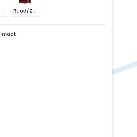
Donkergrijs/Zwart
Rood/Zwart
je maat