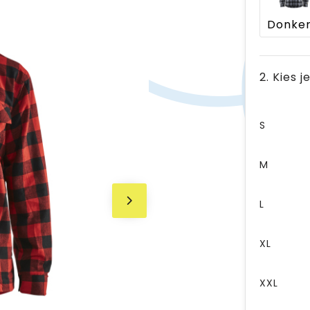
2. Kies 
S
M
L
XL
XXL