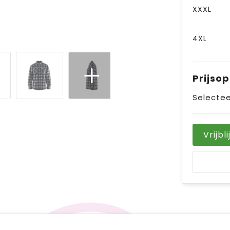
XXXL
4XL
Prijso
Selectee
Vrijbl