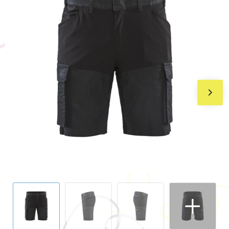
BIC
Drukwerk
Flexfit
Brievenbuspakketten