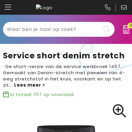
Kariban
Textiel
Mascot
Relatiegeschenken
Service short denim stretch
B&C
Werkkleding
· De short-versie van de service werkbroek 1457. ·
Gemaakt van Denim-stretch met panelen van 4-
Gildan
Sport
weg stretchstof in het kruis, voorkant en op het
zit
...
Clique
Tassen
In totaal
707
op voorraad
Printer
Bloemen, planten en bomen
Projob
Pasen
Blaklader
Binnenreclame