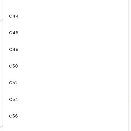
C44
C46
C48
C50
C52
C54
C56