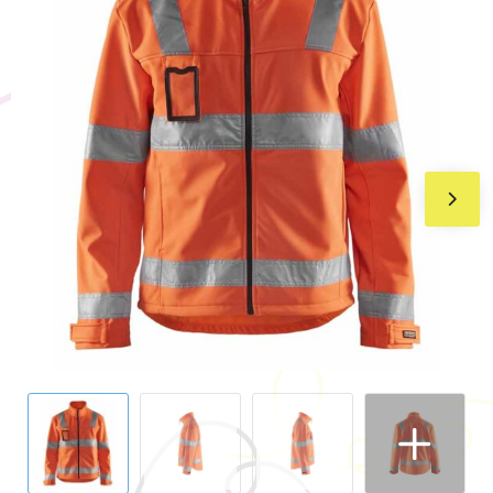
BIC
Drukwerk
Flexfit
Brievenbuspakketten