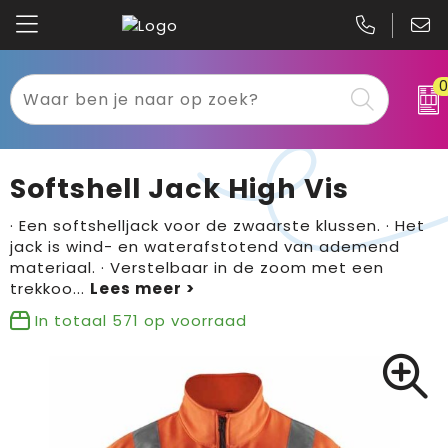
Kariban
Textiel
Mascot
Relatiegeschenken
Softshell Jack High Vis
B&C
Werkkleding
· Een softshelljack voor de zwaarste klussen. · Het
jack is wind- en waterafstotend van ademend
Gildan
Sport
materiaal. · Verstelbaar in de zoom met een
trekkoo
...
Clique
Tassen
In totaal
571
op voorraad
Printer
Bloemen, planten en bomen
Projob
Pasen
Blaklader
Binnenreclame