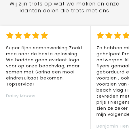
Wij zijn trots op wat we maken en onze
klanten delen die trots met ons
Super fijne samenwerking Zoekt
Ze hebben mi
mee naar de beste oplossing
geholpen! Pr
We hadden geen evident logo
ontworpen, kl
voor op onze beachvlag, maar
flyers gemaak
samen met Sarina een mooi
geborduurd e
eindresultaat bekomen.
voorzien , oo
Topservice!
voorzien van 
beach vlag ! 
Daisy Moons
tevreden met
prijs ! Nergens
zien ze zeker
mijn volgende
Benjamin Hen