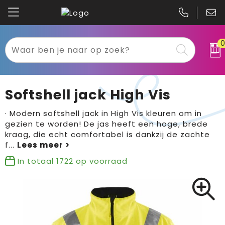
Kariban
Textiel
Mascot
Relatiegeschenken
Softshell jack High Vis
B&C
Werkkleding
· Modern softshell jack in High Vis kleuren om in
gezien te worden! De jas heeft een hoge, brede
Gildan
Sport
kraag, die echt comfortabel is dankzij de zachte
f
...
Clique
Tassen
In totaal
1722
op voorraad
Printer
Bloemen, planten en bomen
Projob
Pasen
Blaklader
Binnenreclame