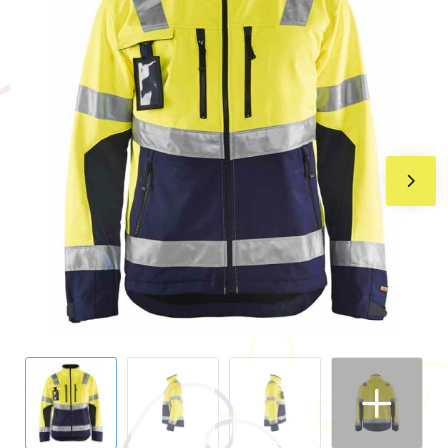
BIC
Drukwerk
Flexfit
Brievenbuspakketten