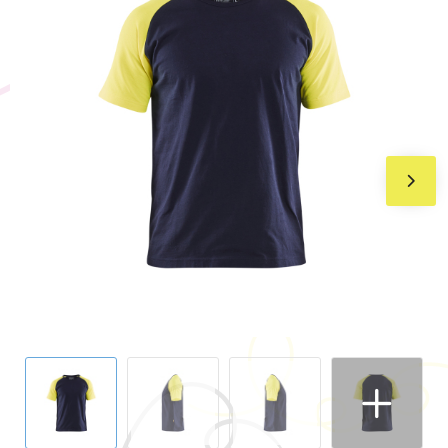
BIC
Drukwerk
Flexfit
Brievenbuspakketten