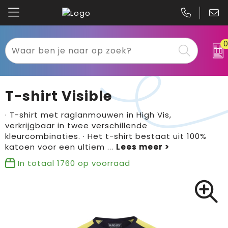
Kariban
Textiel
Mascot
Relatiegeschenken
T-shirt Visible
B&C
Werkkleding
· T-shirt met raglanmouwen in High Vis,
verkrijgbaar in twee verschillende
Gildan
Sport
kleurcombinaties. · Het t-shirt bestaat uit 100%
katoen voor een ultiem
...
Clique
Tassen
In totaal
1760
op voorraad
Printer
Bloemen, planten en bomen
Projob
Pasen
Blaklader
Binnenreclame