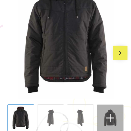
BIC
Drukwerk
Flexfit
Brievenbuspakketten