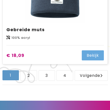
Gebreide muts
100% acryl
€ 18,09
Bekijk
1
2
3
4
Volgende