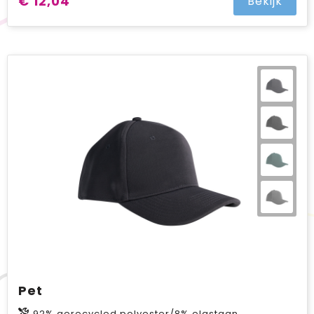
€ 12,04
Bekijk
Pet
92% gerecycled polyester/8% elastaan