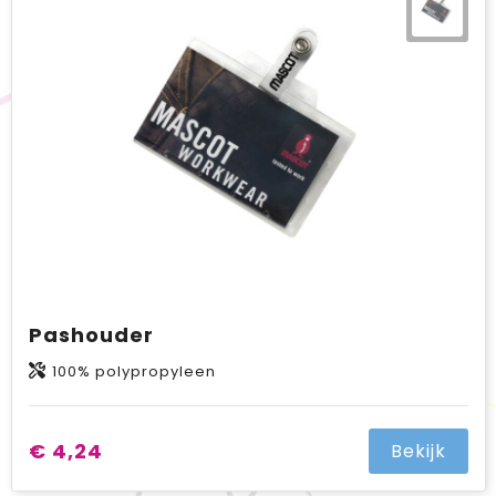
BIC
Drukwerk
Flexfit
Brievenbuspakketten
Pashouder
100% polypropyleen
€ 4,24
Bekijk