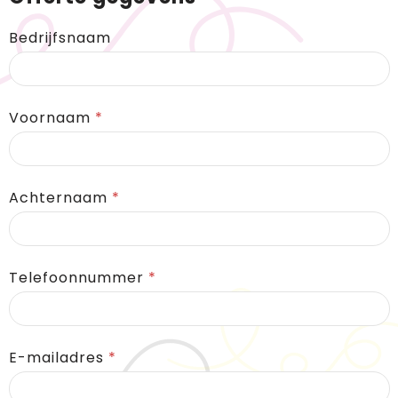
BIC
Drukwerk
Bedrijfsnaam
Flexfit
Brievenbuspakketten
Voornaam
*
Achternaam
*
Telefoonnummer
*
E-mailadres
*