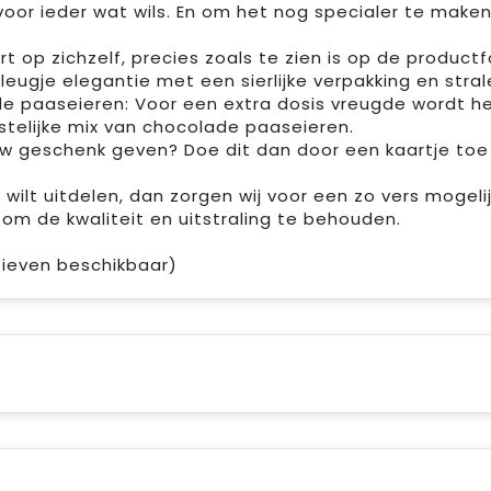
oor ieder wat wils. En om het nog specialer te maken
t op zichzelf, precies zoals te zien is op de productf
 vleugje elegantie met een sierlijke verpakking en strale
de paaseieren: Voor een extra dosis vreugde wordt het
estelijke mix van chocolade paaseieren.
jouw geschenk geven? Doe dit dan door een kaartje t
ilt uitdelen, dan zorgen wij voor een zo vers mogeli
 om de kwaliteit en uitstraling te behouden.
atieven beschikbaar)