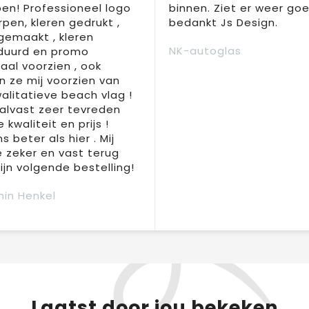
en! Professioneel logo
binnen. Ziet er weer goed
pen, kleren gedrukt ,
bedankt Js Design.
 gemaakt , kleren
NK-autoglas
duurd en promo
aal voorzien , ook
 ze mij voorzien van
alitatieve beach vlag !
 alvast zeer tevreden
 kwaliteit en prijs !
s beter als hier . Mij
e zeker en vast terug
jn volgende bestelling!
in Henkel
Laatst door jou bekeken