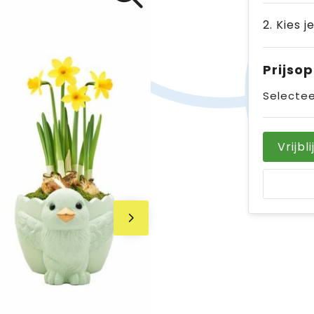
2. Kies j
Prijso
Selectee
Vrijbl