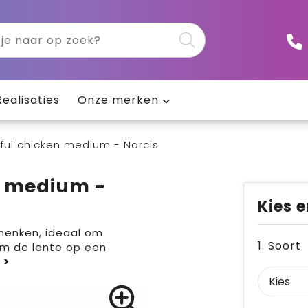
Realisaties
Onze merken
rful chicken medium - Narcis
n medium -
Kies e
henken, ideaal om
1. Soort
om de lente op een