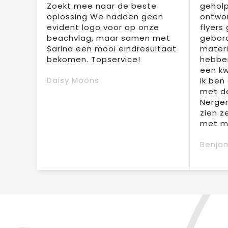
Zoekt mee naar de beste
geholp
oplossing We hadden geen
ontwor
evident logo voor op onze
flyers
beachvlag, maar samen met
gebor
Sarina een mooi eindresultaat
materi
bekomen. Topservice!
hebben
een kw
Daisy Moons
Ik ben
met de
Nergen
zien z
met mi
Benjam