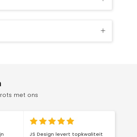
n
trots met ons
jn
JS Design levert topkwaliteit