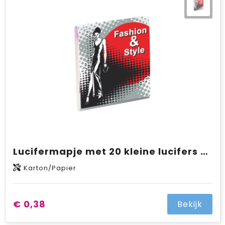
Lucifermapje met 20 kleine lucifers UV lak met full colour opdruk
Karton/Papier
€ 0,38
Bekijk