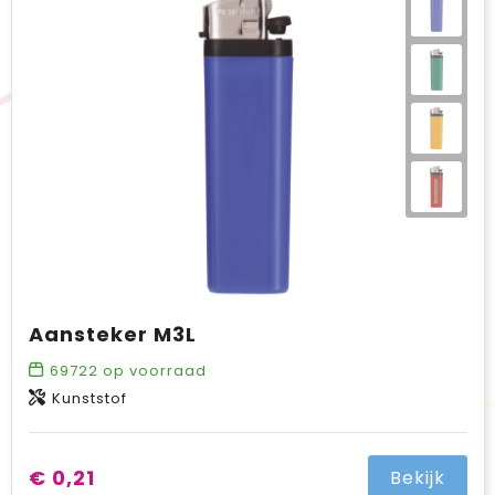
BIC
Drukwerk
Flexfit
Brievenbuspakketten
Aansteker M3L
69722
op voorraad
Kunststof
€ 0,21
Bekijk