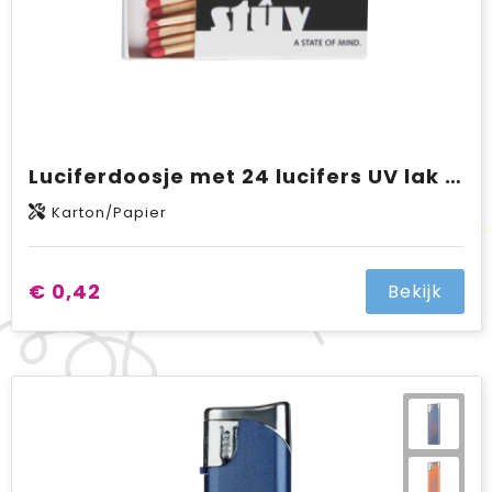
Luciferdoosje met 24 lucifers UV lak uitvoering met full colour opdruk
Karton/Papier
€ 0,42
Bekijk