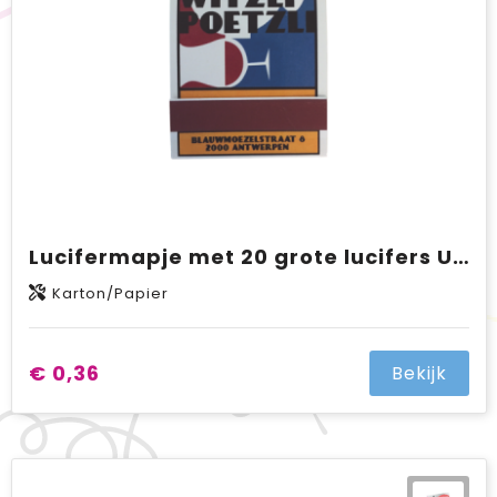
Lucifermapje met 20 grote lucifers UV lak uitvoering met full colour opdruk
Karton/Papier
€ 0,36
Bekijk