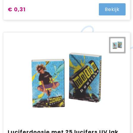
€ 0,31
Bekijk
Luciferdoosje met 25 lucifers UV lak uitvoering met full colour opdruk