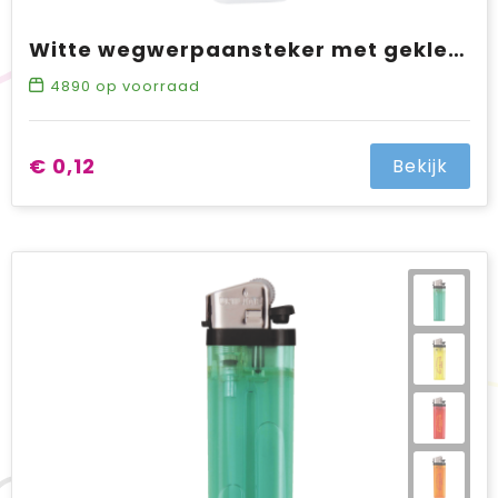
Witte wegwerpaansteker met gekleurde band SALE
4890
op voorraad
€ 0,12
Bekijk