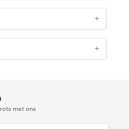
n
trots met ons