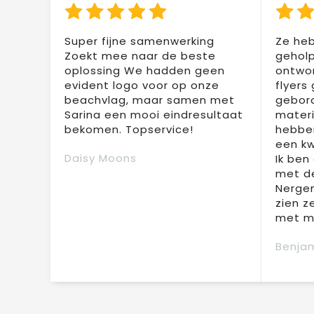
Super fijne samenwerking
Ze heb
Zoekt mee naar de beste
geholp
oplossing We hadden geen
ontwor
evident logo voor op onze
flyers
beachvlag, maar samen met
gebor
Sarina een mooi eindresultaat
materi
bekomen. Topservice!
hebben
een kw
Daisy Moons
Ik ben
met de
Nergen
zien z
met mi
Benjam