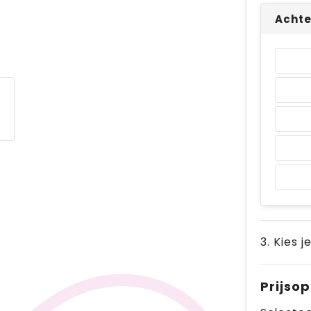
Achte
3. Kies j
Prijso