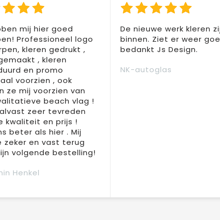
ben mij hier goed
De nieuwe werk kleren zi
en! Professioneel logo
binnen. Ziet er weer goed
pen, kleren gedrukt ,
bedankt Js Design.
 gemaakt , kleren
NK-autoglas
duurd en promo
aal voorzien , ook
 ze mij voorzien van
alitatieve beach vlag !
 alvast zeer tevreden
 kwaliteit en prijs !
s beter als hier . Mij
e zeker en vast terug
jn volgende bestelling!
in Henkel