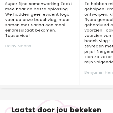
Super fijne samenwerking Zoekt
Ze hebben mi
mee naar de beste oplossing
geholpen! Pr
We hadden geen evident logo
ontworpen, kl
voor op onze beachvlag, maar
flyers gemaak
samen met Sarina een mooi
geborduurd e
eindresultaat bekomen.
voorzien , oo
Topservice!
voorzien van 
beach vlag ! 
Daisy Moons
tevreden met
prijs ! Nergens
zien ze zeker
mijn volgende
Benjamin Hen
Laatst door jou bekeken