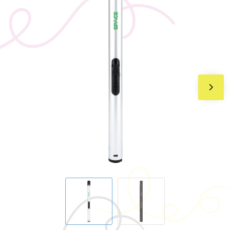
BIC
Drukwerk
Flexfit
Brievenbuspakketten