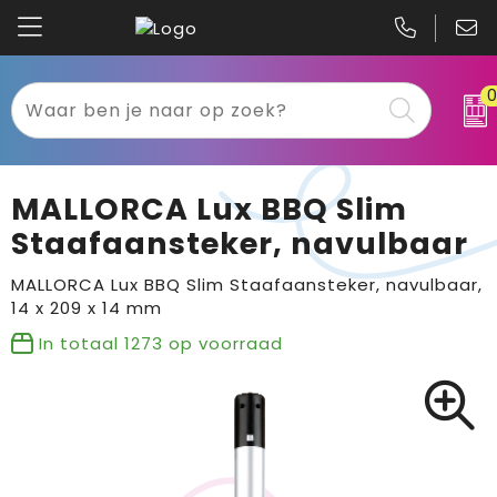
Kariban
Textiel
Mascot
Relatiegeschenken
MALLORCA Lux BBQ Slim
B&C
Werkkleding
Staafaansteker, navulbaar
Gildan
Sport
MALLORCA Lux BBQ Slim Staafaansteker, navulbaar,
14 x 209 x 14 mm
Clique
Tassen
In totaal
1273
op voorraad
Printer
Bloemen, planten en bomen
Projob
Pasen
Blaklader
Binnenreclame