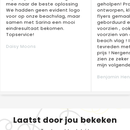
mee naar de beste oplossing
geholpen! Pr
We hadden geen evident logo
ontworpen, kl
voor op onze beachvlag, maar
flyers gemaak
samen met Sarina een mooi
geborduurd e
eindresultaat bekomen.
voorzien , oo
Topservice!
voorzien van 
beach vlag ! 
Daisy Moons
tevreden met
prijs ! Nergens
zien ze zeker
mijn volgende
Benjamin Hen
Laatst door jou bekeken