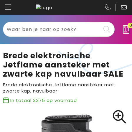
Kariban
Textiel
Mascot
Relatiegeschenken
Brede elektronische
B&C
Werkkleding
Jetflame aansteker met
zwarte kap navulbaar SALE
Gildan
Sport
Brede elektronische Jetflame aansteker met
Clique
Tassen
zwarte kap, navulbaar
In totaal
3375
op voorraad
Printer
Bloemen, planten en bomen
Projob
Pasen
Blaklader
Binnenreclame