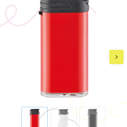
BIC
Drukwerk
Flexfit
Brievenbuspakketten