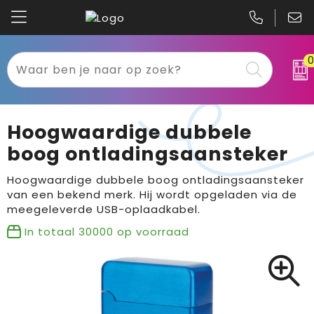
Kariban
Textiel
Mascot
Relatiegeschenken
Hoogwaardige dubbele
B&C
Werkkleding
boog ontladingsaansteker
Gildan
Sport
Hoogwaardige dubbele boog ontladingsaansteker
van een bekend merk. Hij wordt opgeladen via de
meegeleverde USB-oplaadkabel.
Clique
Tassen
In totaal
30000
op voorraad
Printer
Bloemen, planten en bomen
Projob
Pasen
Blaklader
Binnenreclame