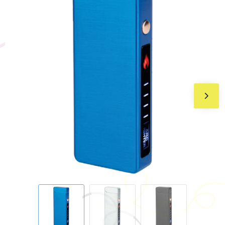
BIC
Drukwerk
Flexfit
Brievenbuspakketten