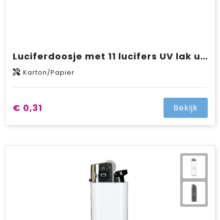
Luciferdoosje met 11 lucifers UV lak uitvoering met full colour opdruk
Karton/Papier
€ 0,31
Bekijk