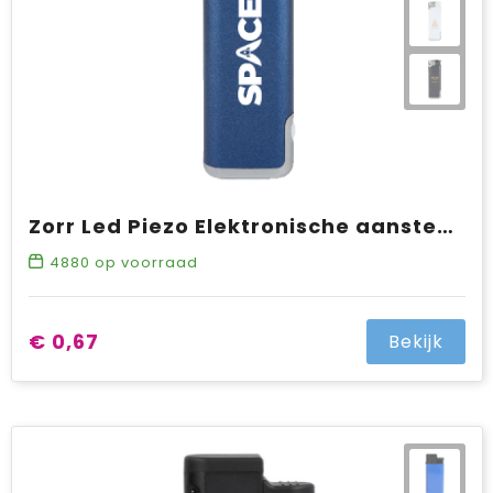
Zorr Led Piezo Elektronische aansteker HC, navulbaar
4880
op voorraad
€ 0,67
Bekijk