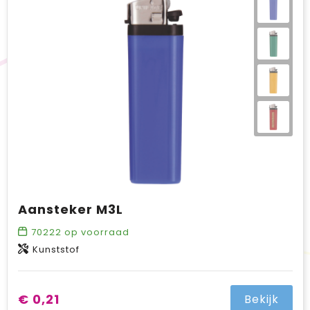
BIC
Drukwerk
Flexfit
Brievenbuspakketten
Aansteker M3L
70222
op voorraad
Kunststof
€ 0,21
Bekijk