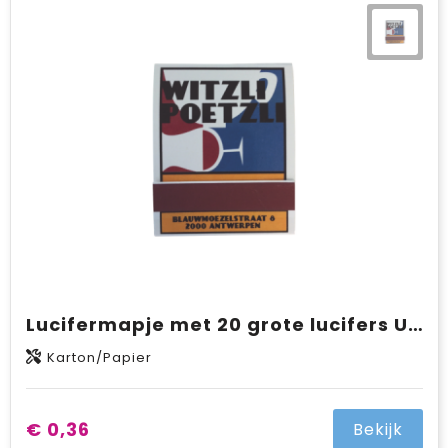
Lucifermapje met 20 grote lucifers UV lak uitvoering met full colour opdruk
Karton/Papier
€ 0,36
Bekijk