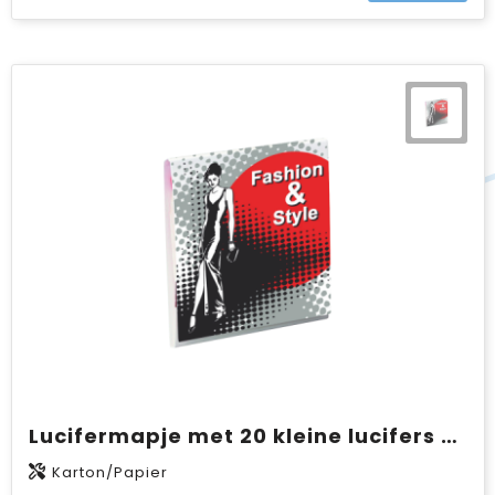
Lucifermapje met 20 kleine lucifers UV lak met full colour opdruk
Karton/Papier