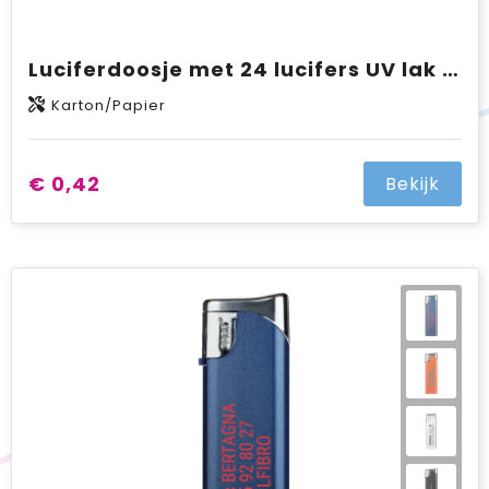
Luciferdoosje met 24 lucifers UV lak uitvoering met full colour opdruk
Karton/Papier
€ 0,42
Bekijk