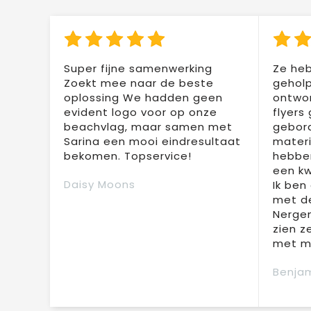
Super fijne samenwerking
Ze heb
Zoekt mee naar de beste
geholp
oplossing We hadden geen
ontwor
evident logo voor op onze
flyers
beachvlag, maar samen met
gebor
Sarina een mooi eindresultaat
materi
bekomen. Topservice!
hebben
een kw
Daisy Moons
Ik ben
met de
Nergen
zien z
met mi
Benjam