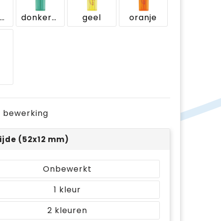
donkerblauw
donkergroen
geel
oranje
je bewerking
ijde (52x12 mm)
Onbewerkt
1
2