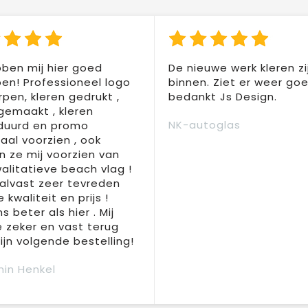
ben mij hier goed
De nieuwe werk kleren zi
en! Professioneel logo
binnen. Ziet er weer goed
pen, kleren gedrukt ,
bedankt Js Design.
 gemaakt , kleren
NK-autoglas
duurd en promo
aal voorzien , ook
 ze mij voorzien van
alitatieve beach vlag !
 alvast zeer tevreden
 kwaliteit en prijs !
s beter als hier . Mij
e zeker en vast terug
jn volgende bestelling!
in Henkel