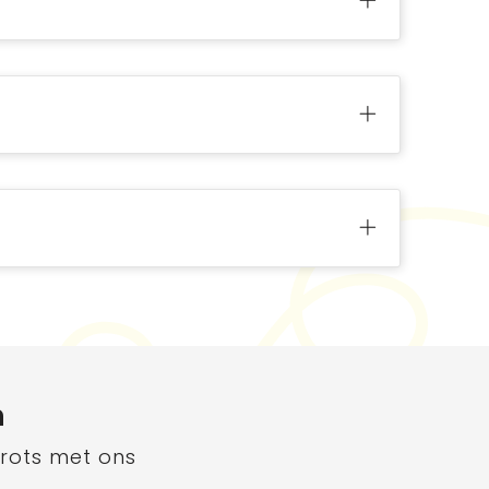
n
trots met ons