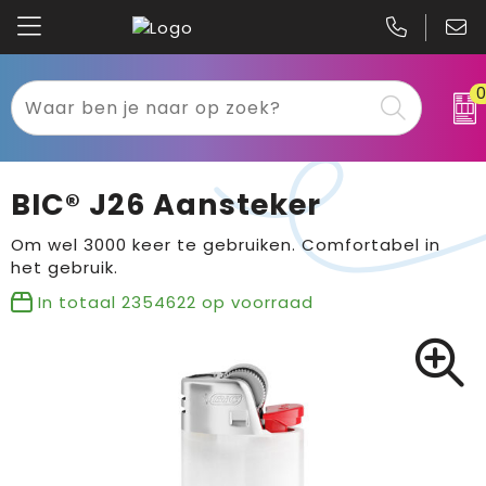
Kariban
Textiel
Mascot
Relatiegeschenken
BIC® J26 Aansteker
B&C
Werkkleding
Om wel 3000 keer te gebruiken. Comfortabel in
het gebruik.
Gildan
Sport
In totaal
2354622
op voorraad
Clique
Tassen
Printer
Bloemen, planten en bomen
Projob
Pasen
Blaklader
Binnenreclame