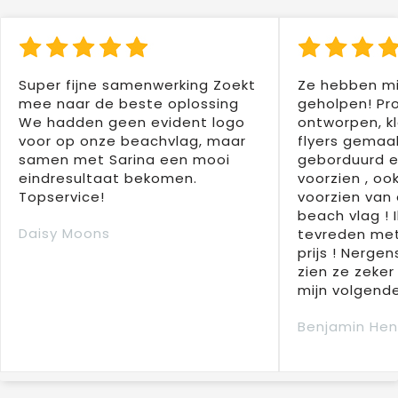
Super fijne samenwerking Zoekt
Ze hebben mi
mee naar de beste oplossing
geholpen! Pr
We hadden geen evident logo
ontworpen, kl
voor op onze beachvlag, maar
flyers gemaak
samen met Sarina een mooi
geborduurd e
eindresultaat bekomen.
voorzien , oo
Topservice!
voorzien van 
beach vlag ! 
Daisy Moons
tevreden met
prijs ! Nergens
zien ze zeker
mijn volgende
Benjamin Hen