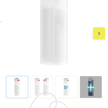
BIC
Drukwerk
Flexfit
Brievenbuspakketten