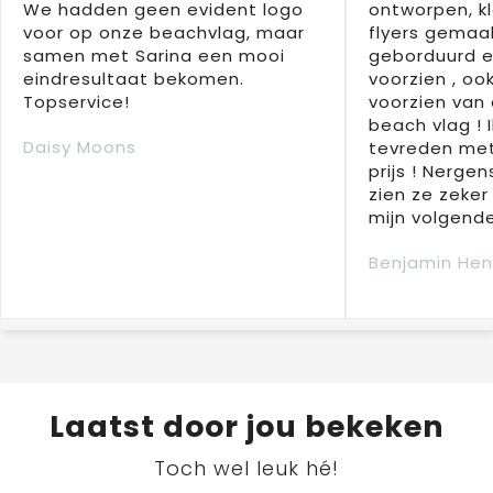
We hadden geen evident logo
ontworpen, kl
voor op onze beachvlag, maar
flyers gemaak
samen met Sarina een mooi
geborduurd e
eindresultaat bekomen.
voorzien , oo
Topservice!
voorzien van 
beach vlag ! 
Daisy Moons
tevreden met
prijs ! Nergens
zien ze zeker
mijn volgende
Benjamin Hen
Laatst door jou bekeken
Toch wel leuk hé!