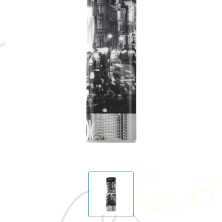
BIC
Drukwerk
Flexfit
Brievenbuspakketten