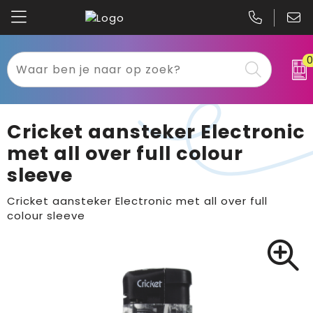
Kariban
Textiel
Mascot
Relatiegeschenken
Cricket aansteker Electronic
B&C
Werkkleding
met all over full colour
sleeve
Gildan
Sport
Cricket aansteker Electronic met all over full
Clique
Tassen
colour sleeve
Printer
Bloemen, planten en bomen
Projob
Pasen
Blaklader
Binnenreclame