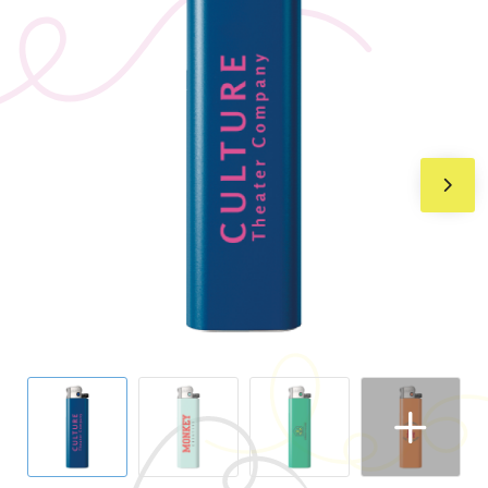
BIC
Drukwerk
Flexfit
Brievenbuspakketten