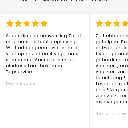
Super fijne samenwerking Zoekt
Ze hebben mi
mee naar de beste oplossing
geholpen! Pr
We hadden geen evident logo
ontworpen, kl
voor op onze beachvlag, maar
flyers gemaak
samen met Sarina een mooi
geborduurd e
eindresultaat bekomen.
voorzien , oo
Topservice!
voorzien van 
beach vlag ! 
Daisy Moons
tevreden met
prijs ! Nergens
zien ze zeker
mijn volgende
Benjamin Hen