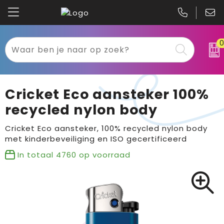
Kariban
Textiel
Mascot
Relatiegeschenken
Cricket Eco aansteker 100%
B&C
Werkkleding
recycled nylon body
Gildan
Sport
Cricket Eco aansteker, 100% recycled nylon body
met kinderbeveiliging en ISO gecertificeerd
Clique
Tassen
In totaal
4760
op voorraad
Printer
Bloemen, planten en bomen
Projob
Pasen
Blaklader
Binnenreclame