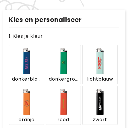
Kies en personaliseer
1. Kies je kleur
donkerblauw
donkergroen
lichtblauw
oranje
rood
zwart