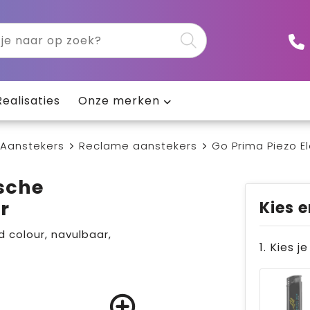
Realisaties
Onze merken
Aanstekers
Reclame aanstekers
Go Prima Piezo E
ische
r
Kies e
 colour, navulbaar,
1. Kies j