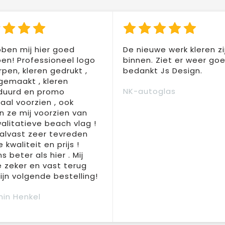
ben mij hier goed
De nieuwe werk kleren zi
en! Professioneel logo
binnen. Ziet er weer goed
pen, kleren gedrukt ,
bedankt Js Design.
 gemaakt , kleren
NK-autoglas
duurd en promo
aal voorzien , ook
 ze mij voorzien van
alitatieve beach vlag !
 alvast zeer tevreden
 kwaliteit en prijs !
s beter als hier . Mij
e zeker en vast terug
jn volgende bestelling!
in Henkel