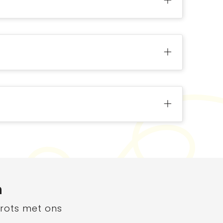
n
trots met ons