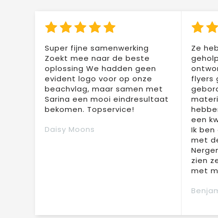
Super fijne samenwerking
Ze heb
Zoekt mee naar de beste
geholp
oplossing We hadden geen
ontwor
evident logo voor op onze
flyers
beachvlag, maar samen met
gebor
Sarina een mooi eindresultaat
materi
bekomen. Topservice!
hebben
een kw
Daisy Moons
Ik ben
met de
Nergen
zien z
met mi
Benjam