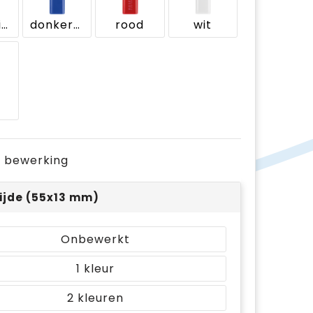
antraciet
donkerblauw
rood
wit
t
je bewerking
ijde (55x13 mm)
Onbewerkt
1
2