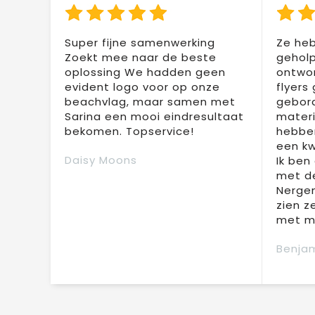
Super fijne samenwerking
Ze heb
Zoekt mee naar de beste
geholp
oplossing We hadden geen
ontwor
evident logo voor op onze
flyers
beachvlag, maar samen met
gebor
Sarina een mooi eindresultaat
materi
bekomen. Topservice!
hebben
een kw
Daisy Moons
Ik ben
met de
Nergen
zien z
met mi
Benjam