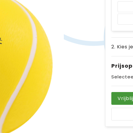
2. Kies j
Prijso
Selectee
Vrijbl