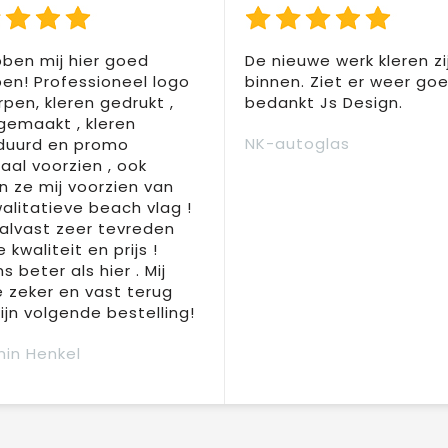
ben mij hier goed
De nieuwe werk kleren zi
en! Professioneel logo
binnen. Ziet er weer goed
pen, kleren gedrukt ,
bedankt Js Design.
 gemaakt , kleren
NK-autoglas
duurd en promo
aal voorzien , ook
 ze mij voorzien van
alitatieve beach vlag !
 alvast zeer tevreden
 kwaliteit en prijs !
s beter als hier . Mij
e zeker en vast terug
jn volgende bestelling!
in Henkel