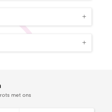
n
trots met ons