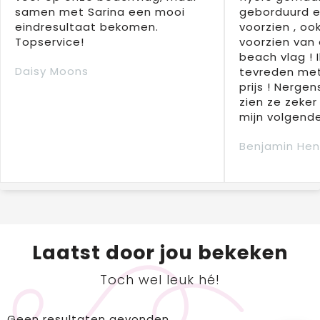
samen met Sarina een mooi
geborduurd e
eindresultaat bekomen.
voorzien , oo
Topservice!
voorzien van 
beach vlag ! 
Daisy Moons
tevreden met
prijs ! Nergens
zien ze zeker
mijn volgende
Benjamin Hen
Laatst door jou bekeken
Toch wel leuk hé!
Geen resultaten gevonden.