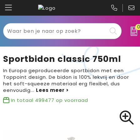
Kariban
Textiel
Mascot
Relatiegeschenken
Sportbidon classic 750ml
B&C
Werkkleding
In Europa geproduceerde sportbidon met een
Toppoint design. De bidon is 100% lekvrij en door
Gildan
Sport
het soft-squeeze materiaal erg flexibel, dus
eenvoudig
...
Clique
Tassen
In totaal
499477
op voorraad
Printer
Bloemen, planten en bomen
Projob
Pasen
Blaklader
Binnenreclame