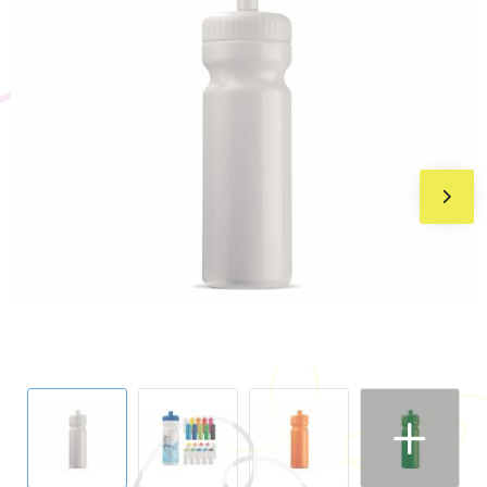
BIC
Drukwerk
Flexfit
Brievenbuspakketten