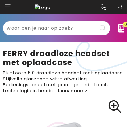
Kariban
Textiel
Mascot
Relatiegeschenken
FERRY draadloze headset
B&C
Werkkleding
met oplaadcase
Gildan
Sport
Bluetooth 5.0 draadloze headset met oplaadcase.
Stijlvolle glanzende witte afwerking.
Bedieningspaneel met geïntegreerde touch
Clique
Tassen
technologie in heads
...
Printer
Bloemen, planten en bomen
Projob
Pasen
Blaklader
Binnenreclame