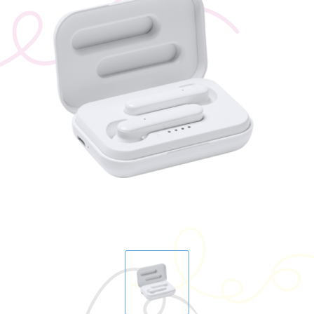
BIC
Drukwerk
Flexfit
Brievenbuspakketten