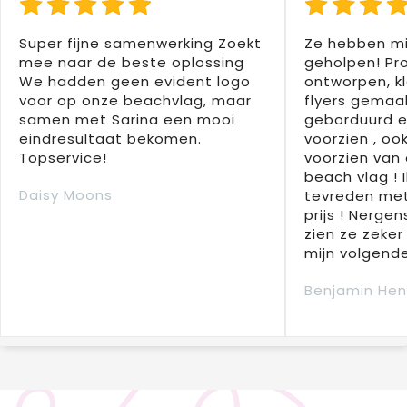
Super fijne samenwerking Zoekt
Ze hebben mi
mee naar de beste oplossing
geholpen! Pr
We hadden geen evident logo
ontworpen, kl
voor op onze beachvlag, maar
flyers gemaak
samen met Sarina een mooi
geborduurd e
eindresultaat bekomen.
voorzien , oo
Topservice!
voorzien van 
beach vlag ! 
Daisy Moons
tevreden met
prijs ! Nergens
zien ze zeker
mijn volgende
Benjamin Hen