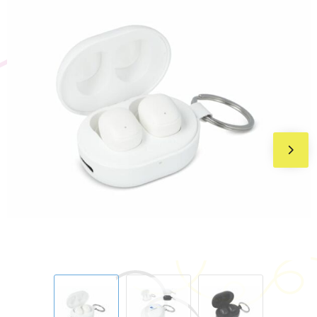
BIC
Drukwerk
Flexfit
Brievenbuspakketten