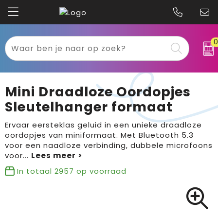
Kariban
Textiel
Mascot
Relatiegeschenken
Mini Draadloze Oordopjes
B&C
Werkkleding
Sleutelhanger formaat
Gildan
Sport
Ervaar eersteklas geluid in een unieke draadloze
oordopjes van miniformaat. Met Bluetooth 5.3
voor een naadloze verbinding, dubbele microfoons
Clique
Tassen
voor
...
Printer
Bloemen, planten en bomen
In totaal
2957
op voorraad
Projob
Pasen
Blaklader
Binnenreclame