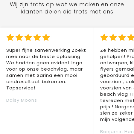
Wij zijn trots op wat we maken en onze
klanten delen die trots met ons
Super fijne samenwerking Zoekt
Ze hebben mi
mee naar de beste oplossing
geholpen! Pr
We hadden geen evident logo
ontworpen, kl
voor op onze beachvlag, maar
flyers gemaak
samen met Sarina een mooi
geborduurd e
eindresultaat bekomen.
voorzien , oo
Topservice!
voorzien van 
beach vlag ! 
Daisy Moons
tevreden met
prijs ! Nergens
zien ze zeker
mijn volgende
Benjamin Hen